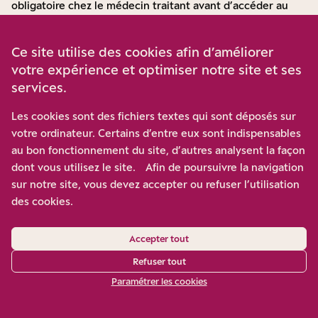
obligatoire chez le médecin traitant avant d’accéder au
psychologue. En effet,
52 % des jeunes hommes et femmes
considèrent qu’il est décourageant de devoir passer par un
Ce site utilise des cookies afin d’améliorer
médecin généraliste
selon une
étude d’OpinionWay en
votre expérience et optimiser notre site et ses
2022 pour Nightline
. Alors que les études précédentes
services.
mettaient en avant le fait que les garçons avaient
tendance à privilégier la confidentialité du parcours de
Les cookies sont des fichiers textes qui sont déposés sur
soin, le passage par le médecin généraliste était pour eux
votre ordinateur. Certains d’entre eux sont indispensables
encore plus que pour les jeunes femmes un facteur
au bon fonctionnement du site, d’autres analysent la façon
dissuasif.
dont vous utilisez le site. Afin de poursuivre la navigation
Mais alors que « Mon Soutien Psy » jouit déjà d’une
sur notre site, vous devez accepter ou refuser l’utilisation
certaine notoriété (66% des étudiants disent en avoir
des cookies.
entendu parler), en 2022,
moins de 1 % des étudiants ont
eu recours aux « chèques psy »
, d’après le
Ministère de
Accepter tout
l’Enseignement Supérieur
et
seuls 4 % ont pu consulter
leur
service de santé universitaire ou bureau d’aide
Refuser tout
psychologique universitaire. Si la réforme semble répondre
Paramétrer les cookies
aux dimensions genrées des besoins, elle demeure encore
assez modeste. Elle pourrait aller encore plus loin,