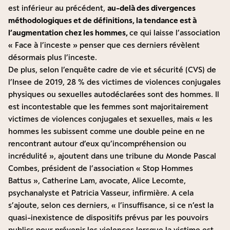
est inférieur au précédent,
au-delà des divergences
méthodologiques et de définitions, la tendance est à
l’augmentation chez les hommes,
ce qui laisse l’association
« Face à l’inceste » penser que ces derniers révèlent
désormais plus l’inceste.
De plus, selon
l’enquête cadre de vie et sécurité (CVS) de
l’Insee de 2019
, 28 % des victimes de violences conjugales
physiques ou sexuelles autodéclarées sont des hommes. Il
est incontestable que les femmes sont majoritairement
victimes de violences conjugales et sexuelles, mais « les
hommes les subissent comme une double peine en ne
rencontrant autour d’eux qu’incompréhension ou
incrédulité », ajoutent dans
une tribune du Monde
Pascal
Combes, président de l’association « Stop Hommes
Battus », Catherine Lam, avocate, Alice Lecomte,
psychanalyste et Patricia Vasseur, infirmière. A cela
s’ajoute, selon ces derniers, « l’insuffisance, si ce n’est la
quasi-inexistence de dispositifs prévus par les pouvoirs
publics pour prévenir les violences lorsque la victime est