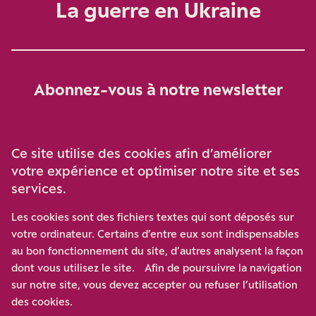
La guerre en Ukraine
Abonnez-vous à notre newsletter
Je m‘abonne
Ce site utilise des cookies afin d’améliorer
votre expérience et optimiser notre site et ses
services.
Soutenez-nous
Les cookies sont des fichiers textes qui sont déposés sur
votre ordinateur. Certains d’entre eux sont indispensables
Participez à notre effort pour conforter la démocratie en
au bon fonctionnement du site, d’autres analysent la façon
luttant contre l’ascension aux extrêmes, et la
dont vous utilisez le site. Afin de poursuivre la navigation
disqualification de l’adversaire, en promouvant la
sur notre site, vous devez accepter ou refuser l’utilisation
confrontation des idées et des opinions.
des cookies.