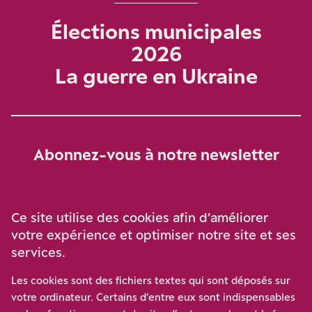
Élections municipales
2026
La guerre en Ukraine
Abonnez-vous à notre newsletter
Je m‘abonne
Ce site utilise des cookies afin d’améliorer
votre expérience et optimiser notre site et ses
services.
Soutenez-nous
Les cookies sont des fichiers textes qui sont déposés sur
votre ordinateur. Certains d’entre eux sont indispensables
Participez à notre effort pour conforter la démocratie en