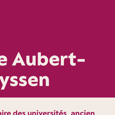
e Aubert-
yssen
ire des universités, ancien