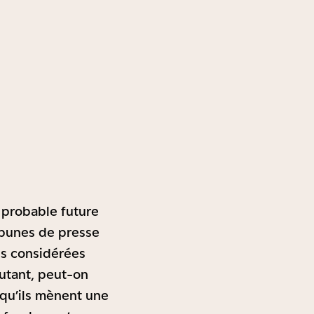
e probable future
ibunes de presse
es considérées
utant, peut-on
u qu’ils mènent une