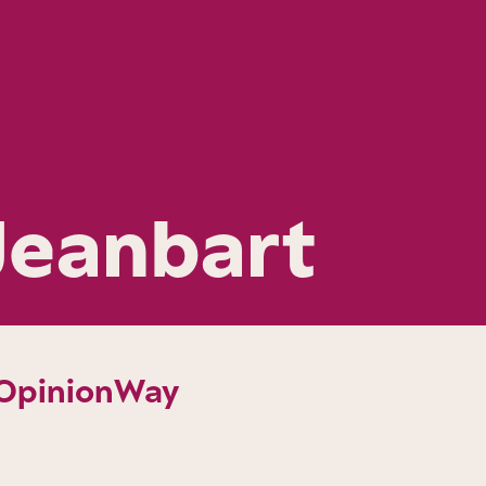
Jeanbart
’OpinionWay