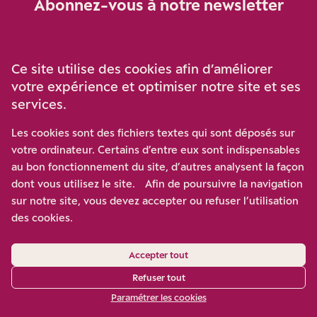
Abonnez-vous à notre newsletter
Je m‘abonne
Ce site utilise des cookies afin d’améliorer
votre expérience et optimiser notre site et ses
services.
Soutenez-nous
Les cookies sont des fichiers textes qui sont déposés sur
votre ordinateur. Certains d’entre eux sont indispensables
Participez à notre effort pour conforter la démocratie en
au bon fonctionnement du site, d’autres analysent la façon
luttant contre l’ascension aux extrêmes, et la
dont vous utilisez le site. Afin de poursuivre la navigation
disqualification de l’adversaire, en promouvant la
sur notre site, vous devez accepter ou refuser l’utilisation
confrontation des idées et des opinions.
des cookies.
Nous soutenir
Accepter tout
Refuser tout
Paramétrer les cookies
Mentions légales
/
Contact
/
Gestion des cookies