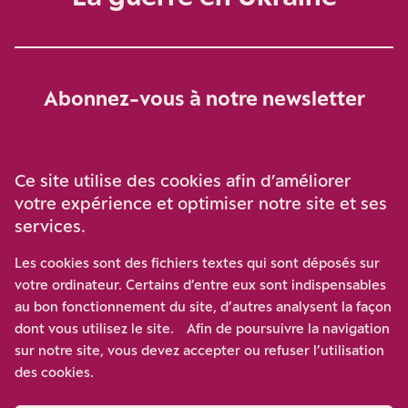
Abonnez-vous à notre newsletter
Je m‘abonne
Ce site utilise des cookies afin d’améliorer
votre expérience et optimiser notre site et ses
services.
Soutenez-nous
Les cookies sont des fichiers textes qui sont déposés sur
votre ordinateur. Certains d’entre eux sont indispensables
Participez à notre effort pour conforter la démocratie en
au bon fonctionnement du site, d’autres analysent la façon
luttant contre l’ascension aux extrêmes, et la
dont vous utilisez le site. Afin de poursuivre la navigation
disqualification de l’adversaire, en promouvant la
sur notre site, vous devez accepter ou refuser l’utilisation
confrontation des idées et des opinions.
des cookies.
Nous soutenir