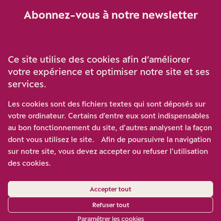
Abonnez-vous à notre newsletter
Je m‘abonne
Ce site utilise des cookies afin d’améliorer
votre expérience et optimiser notre site et ses
services.
Soutenez-nous
Les cookies sont des fichiers textes qui sont déposés sur
votre ordinateur. Certains d’entre eux sont indispensables
Participez à notre effort pour conforter la démocratie en
au bon fonctionnement du site, d’autres analysent la façon
luttant contre l’ascension aux extrêmes, et la
dont vous utilisez le site. Afin de poursuivre la navigation
disqualification de l’adversaire, en promouvant la
sur notre site, vous devez accepter ou refuser l’utilisation
confrontation des idées et des opinions.
des cookies.
Nous soutenir
Accepter tout
Refuser tout
Paramétrer les cookies