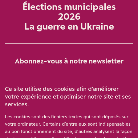
Élections municipales
2026
La guerre en Ukraine
Abonnez-vous à notre newsletter
Je m‘abonne
Ce site utilise des cookies afin d’améliorer
votre expérience et optimiser notre site et ses
services.
Soutenez-nous
Les cookies sont des fichiers textes qui sont déposés sur
votre ordinateur. Certains d’entre eux sont indispensables
Participez à notre effort pour conforter la démocratie en
au bon fonctionnement du site, d’autres analysent la façon
luttant contre l’ascension aux extrêmes, et la