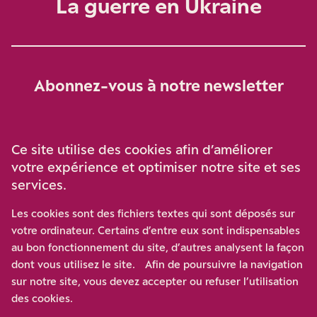
La guerre en Ukraine
Abonnez-vous à notre newsletter
Je m‘abonne
Ce site utilise des cookies afin d’améliorer
votre expérience et optimiser notre site et ses
services.
Soutenez-nous
Les cookies sont des fichiers textes qui sont déposés sur
votre ordinateur. Certains d’entre eux sont indispensables
Participez à notre effort pour conforter la démocratie en
au bon fonctionnement du site, d’autres analysent la façon
luttant contre l’ascension aux extrêmes, et la
dont vous utilisez le site. Afin de poursuivre la navigation
disqualification de l’adversaire, en promouvant la
sur notre site, vous devez accepter ou refuser l’utilisation
confrontation des idées et des opinions.
des cookies.