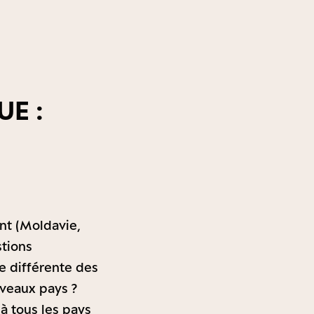
UE :
nt (Moldavie,
stions
e différente des
uveaux pays ?
à tous les pays