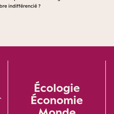
re indifférencié ?
Écologie
Économie
Monde