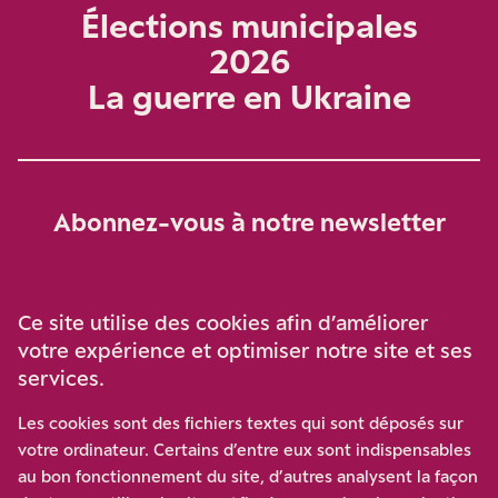
Élections municipales
2026
La guerre en Ukraine
Abonnez-vous à notre newsletter
Je m‘abonne
Ce site utilise des cookies afin d’améliorer
votre expérience et optimiser notre site et ses
services.
Soutenez-nous
Les cookies sont des fichiers textes qui sont déposés sur
votre ordinateur. Certains d’entre eux sont indispensables
Participez à notre effort pour conforter la démocratie en
au bon fonctionnement du site, d’autres analysent la façon
luttant contre l’ascension aux extrêmes, et la