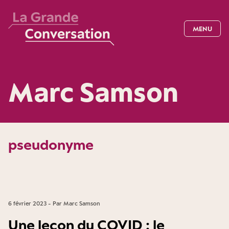
MENU
Marc Samson
pseudonyme
6 février 2023 - Par Marc Samson
Une leçon du COVID : le