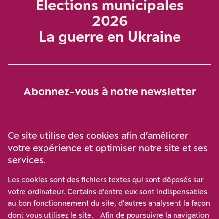
Élections municipales
2026
La guerre en Ukraine
Abonnez-vous à notre newsletter
Je m‘abonne
Ce site utilise des cookies afin d’améliorer
votre expérience et optimiser notre site et ses
services.
Soutenez-nous
Les cookies sont des fichiers textes qui sont déposés sur
votre ordinateur. Certains d’entre eux sont indispensables
Participez à notre effort pour conforter la démocratie en
au bon fonctionnement du site, d’autres analysent la façon
luttant contre l’ascension aux extrêmes, et la
dont vous utilisez le site. Afin de poursuivre la navigation
disqualification de l’adversaire, en promouvant la