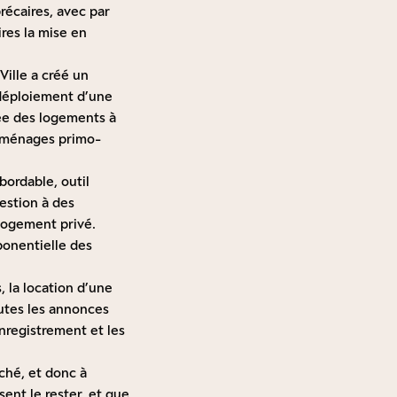
précaires, avec par
ires la mise en
Ville a créé un
éploiement d’une
ée des logements à
s ménages primo-
ordable, outil
estion à des
logement privé.
ponentielle des
 la location d’une
outes les annonces
enregistrement et les
rché, et donc à
sent le rester, et que