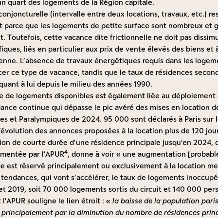
un quart des logements de la Région capitale.
conjoncturelle (intervalle entre deux locations, travaux, etc.) re
 parce que les logements de petite surface sont nombreux et 
t. Toutefois, cette vacance dite frictionnelle ne doit pas diss
ques, liés en particulier aux prix de vente élevés des biens et à 
ienne. L’absence de travaux énergétiques requis dans les logem
cer ce type de vacance, tandis que le taux de résidences secon
quant à lui depuis le milieu des années 1990.
ffre de logements disponibles est également liée au déploiemen
dance continue qui dépasse le pic avéré des mises en location 
es et Paralympiques de 2024. 95 000 sont déclarés à Paris sur 
’évolution des annonces proposées à la location plus de 120 jou
tion de courte durée d’une résidence principale jusqu’en 2024, 
4
cumentée par l’APUR
, donne à voir « une augmentation [probab
e est réservé principalement ou exclusivement à la location meu
 tendances, qui vont s’accélérer, le taux de logements inoccupé
et 2019, soit 70 000 logements sortis du circuit et 140 000 per
 l’APUR souligne le lien étroit : «
la baisse de la population paris
e principalement par la diminution du nombre de résidences princ