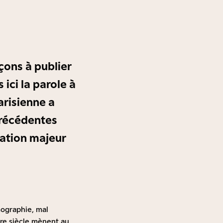
ons à publier
ici la parole à
arisienne a
précédentes
pation majeur
mographie, mal
tre siècle mènent au