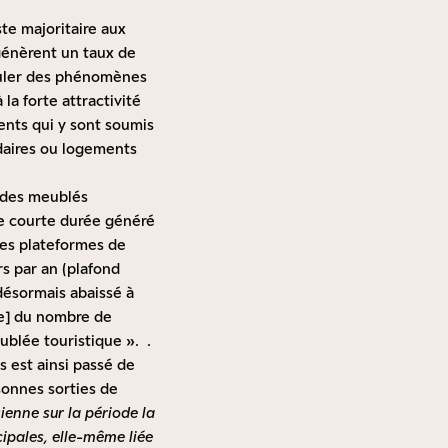
ste majoritaire aux
génèrent un taux de
imuler des phénomènes
la forte attractivité
ents qui y sont soumis
daires ou logements
t des meublés
de courte durée généré
les plateformes de
rs par an (plafond
désormais abaissé à
le] du nombre de
blée touristique ». .
s est ainsi passé de
sonnes sorties de
ienne sur la période la
ipales, elle-même liée