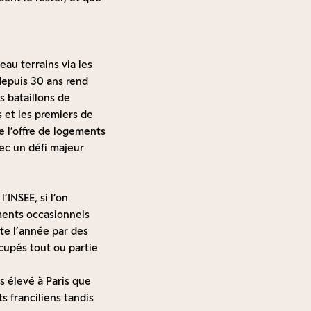
au terrains via les
 depuis 30 ans rend
es bataillons de
 et les premiers de
re l’offre de logements
vec un défi majeur
’INSEE, si l’on
ments occasionnels
ute l’année par des
cupés tout ou partie
us élevé à Paris que
s franciliens tandis