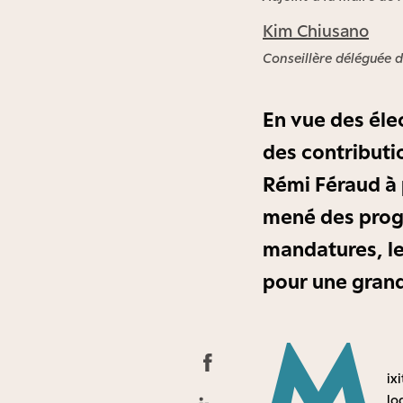
Kim Chiusano
Conseillère déléguée 
En vue des él
des contributio
Rémi Féraud à 
mené des prog
mandatures, le
pour une gran
M
ix
lo