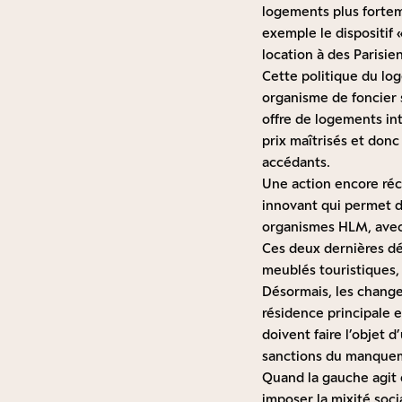
logements plus fortem
exemple le dispositif 
location à des Parisien
Cette politique du log
organisme de foncier so
offre de logements in
prix maîtrisés et don
accédants.
Une action encore réc
innovant qui permet d
organismes HLM, avec 
Ces deux dernières déc
meublés touristiques
Désormais, les change
résidence principale 
doivent faire l’objet 
sanctions du manquem
Quand la gauche agit d
imposer la mixité soci