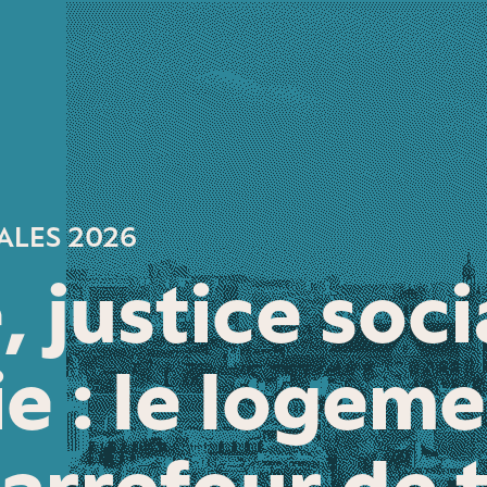
ALES 2026
, justice soci
e : le logeme
carrefour de 