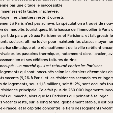
ienne pas une citadelle inaccessible.
 immenses et la tâche, inachevée.
ologie : les chantiers restent ouverts
ment à Paris n’est pas achevé. La spéculation a trouvé de nouve
n de meublés touristiques. Et la hausse de l’immobilier à Paris
part du parc privé aux Parisiennes et Parisiens, et fait grossir l
ts sociaux, ultime levier pour maintenir les classes moyennes
la crise climatique et le réchauffement de la ville raréfient enco
invivables les passoires thermiques, notamment dans l’ancien, a
ussmannien et ses célèbres toitures de zinc.
ccupés : un marché qui s’est retourné contre les Parisiens
s logements qui sont inoccupés selon les derniers décomptes de l
ts vacants (9,2% à Paris) et les résidences secondaires et loge
ons de logements, seuls 1,13 millions, soit 81,2%, sont occupés to
 résidence principale. Cela fait plus de 260 000 logements inoc
tirés du marché, alors que les Parisiens qui peinent à se loger.
s vacants reste, sur le long terme, globalement stable, il est pl
-de-France, et la capitale concentre le tiers des logements vacant