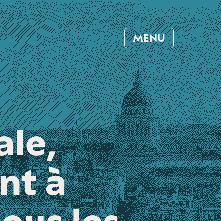
MENU
ale,
nt à
tous les