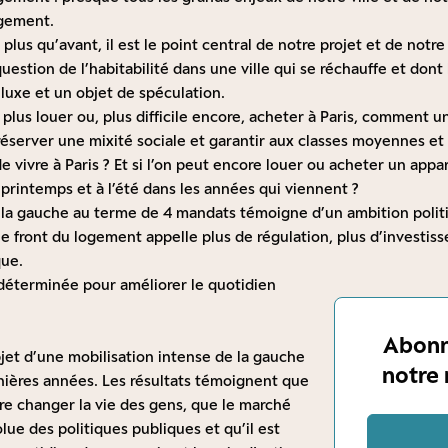
gement.
, plus qu’avant, il est le point central de notre projet et de notre r
question de l’habitabilité dans une ville qui se réchauffe et dont
luxe et un objet de spéculation.
t plus louer ou, plus difficile encore, acheter à Paris, comment u
éserver une mixité sociale et garantir aux classes moyennes et 
de vivre à Paris ? Et si l’on peut encore louer ou acheter un appa
u printemps et à l’été dans les années qui viennent ?
de la gauche au terme de 4 mandats témoigne d’un ambition politi
 le front du logement appelle plus de régulation, plus d’investis
que.
 déterminée pour améliorer le quotidien
Abonn
bjet d’une mobilisation intense de la gauche
notre 
nières années. Les résultats témoignent que
ore changer la vie des gens, que le marché
olue des politiques publiques et qu’il est