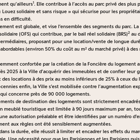
1
ent qu’ailleurs
. Elle contribue à l’accès au parc privé des plus 
« Louez solidaire et sans risque » qui sécurise pour les propriéta
s en difficulté.
ement est globale, et vise l’ensemble des segments du parc. La 
2
lidaire (OFS) qui contribue, par le bail réel solidaire (BRS)
au d
termédiaires, proposant pour une location/vente de longue dur
c abordables (environ 50% du coût au m² du marché privé) à de
emment confortée par la création de la Foncière du logement ab
ès 2025 à la Ville d’acquérir des immeubles et de confier leur g
des locations à des prix au moins inférieurs de 25% à ceux du 
ennies enfin, la Ville s’est mobilisée contre l’augmentation ex
, qui concerne près de 90 000 logements.
ments de destination des logements sont strictement encadrés,
en meublé touristique est limitée à 90 jours maximum par an, t
d’une autorisation préalable et être identifiées par un numéro d’
ent aux règles ont été sensiblement augmentées.
ans la durée, elle réussit à limiter et encadrer les effets du ma
ale. Une nécessité pour que les Parisiennes et les Parisiens puis