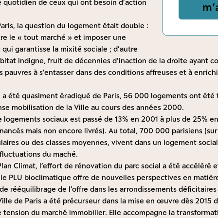
e quotidien de ceux qui ont besoin d’action
m‘
Paris, la question du logement était double :
tre le « tout marché » et imposer une
qui garantisse la mixité sociale ; d’autre
habitat indigne, fruit de décennies d’inaction de la droite ayant 
ns pauvres à s’entasser dans des conditions affreuses et à enric
ne a été quasiment éradiqué de Paris, 56 000 logements ont été t
e mobilisation de la Ville au cours des années 2000.
 de logements sociaux est passé de 13% en 2001 à plus de 25% e
nancés mais non encore livrés). Au total, 700 000 parisiens (sur 2
ulaires ou des classes moyennes, vivent dans un logement social 
 fluctuations du maché.
lan Climat, l’effort de rénovation du parc social a été accéléré 
t le PLU bioclimatique offre de nouvelles perspectives en matiè
e rééquilibrage de l’offre dans les arrondissements déficitaires 
 Ville de Paris a été précurseur dans la mise en œuvre dès 2015
me tension du marché immobilier. Elle accompagne la transforma