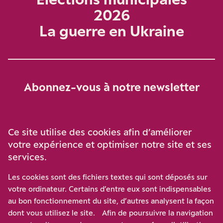
2026
La guerre en Ukraine
Abonnez-vous à notre newsletter
Je m‘abonne
Ce site utilise des cookies afin d’améliorer
votre expérience et optimiser notre site et ses
services.
Soutenez-nous
Les cookies sont des fichiers textes qui sont déposés sur
votre ordinateur. Certains d’entre eux sont indispensables
Participez à notre effort pour conforter la démocratie en
au bon fonctionnement du site, d’autres analysent la façon
luttant contre l’ascension aux extrêmes, et la
dont vous utilisez le site. Afin de poursuivre la navigation
disqualification de l’adversaire, en promouvant la