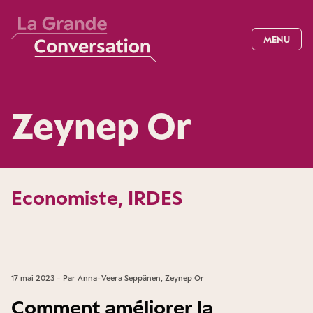
MENU
Zeynep Or
Economiste, IRDES
17 mai 2023 - Par Anna-Veera Seppänen, Zeynep Or
Comment améliorer la