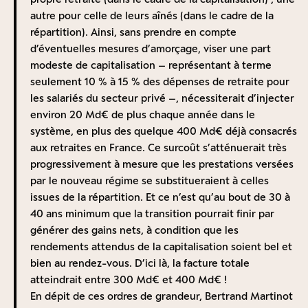
C’est dans ce contexte d’un système de retraite
doute en Afrique). Pour autant, une partie non-
autre pour celle de leurs aînés (dans le cadre de la
affaibli et lacunaire que le régime de Vichy mit en
négligeable (sans doute 15 ou 20 %) de ce fonds irait
répartition). Ainsi, sans prendre en compte
place en 1941 l’Allocation aux vieux travailleurs salariés
vraisemblablement s’investir dans des fonds propres
d’éventuelles mesures d’amorçage, viser une part
(AVTS) pour parer à la pauvreté des personnes âgées.
d’entreprises françaises, cotées ou non cotées, ce qui
modeste de capitalisation – représentant à terme
Ce dispositif prévoyait le versement d’une pension
n’est pas négligeable et permettrait sans doute de
seulement 10 % à 15 % des dépenses de retraite pour
minimum à tout ancien salarié modeste âgé d’au moins
doper l’innovation, comme l’ont montré des études sur
les salariés du secteur privé –, nécessiterait d’injecter
65 ans. René Belin, nommé par le Maréchal Pétain
l’impact des fonds de pensions de ce point de vue. On
environ 20 Md€ de plus chaque année dans le
ministre du Travail, annonça : « Les cotisations
peut également parier qu’une partie de cette épargne
système, en plus des quelque 400 Md€ déjà consacrés
destinées à la couverture du risque “vieillesse” ne
supplémentaire viendra s’investir dans des secteurs
aux retraites en France. Ce surcoût s’atténuerait très
donneront plus lieu à un placement, mais seront
prioritaires pour le pays comme ceux de la défense
progressivement à mesure que les prestations versées
utilisées au fur et à mesure de leurs rentrées dans les
nationale ou de la transition énergétique dès lors que
par le nouveau régime se substitueraient à celles
3
caisses pour le service des pensions
.
»
Autrement dit,
ces activités auraient, comme on peut le penser, des
issues de la répartition. Et ce n’est qu’au bout de 30 à
il choisit de financer cette allocation en prélevant
rendements financiers importants dans les prochaines
40 ans minimum que la transition pourrait finir par
directement les cotisations versées au titre des
années.
générer des gains nets, à condition que les
assurances sociales, actant ainsi l’abandon du système
Le second a trait à la question du patrimoine et de
rendements attendus de la capitalisation soient bel et
par capitalisation préexistant, au profit d’un
l’accès au capital des travailleurs les plus modestes.
bien au rendez-vous. D’ici là, la facture totale
fonctionnement par répartition. L’AVTS fut ainsi le
Les tendances statistiques de long terme démontrent
atteindrait entre 300 Md€ et 400 Md€ !
premier régime par répartition à grande échelle.
la tendance à la patrimonialisation de notre économie
En dépit de ces ordres de grandeur, Bertrand Martinot