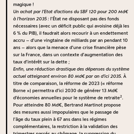
démographique des prochaines décennies, personne
magique !
fois pour financer leur propre retraite future et pour
ne songerait sérieusement à mettre en place
Un achat par l’Etat d’actions du SBF 120 pour 200 Md€
assurer celle des retraités qui doivent continuer à
aujourd’hui un système par répartition pure si l’on
à l’horizon 2035 :
l’État ne disposant pas des fonds
toucher leur pension. C’est pourquoi, bien qu’un
devait partir d’une feuille blanche. Un gouvernement
nécessaires (avec un déficit public qui avoisine déjà les
financement par capitalisation ait été envisagé dans la
avisé et instruit par les meilleurs travaux
6 % du PIB), il faudrait alors recourir à un endettement
continuité de la ROP et des lois sur les assurances
4
académiques
mettrait en place un système à deux
accru – d’une vingtaine de milliards par an pendant 10
sociales, les fondateurs du régime général de la
piliers, le mieux à même de mutualiser des risques
ans – alors que la menace d’une crise financière pèse
Sécurité sociale, institué en 1945, optèrent finalement
assez fortement décorrélés (risques démographiques
sur la France, dans un contexte d’augmentation des
pour un fonctionnement par répartition, qui perdure
et politiques pour la répartition, risque financier pour
taux d’intérêt sur la dette ;
encore aujourd’hui. Historiquement, la répartition n’est
la capitalisation).
Enfin, une réduction drastique des dépenses du système
donc pas tant le produit d’un choix de société – celui
Au total, donc, les rafistolages de la répartition, aussi
actuel atteignant environ 80 Md€ par an d’ici 2035.
À
d’une solidarité bienvenue entre les générations –
nécessaires soient-ils, ne permettront pas d’échapper
titre de comparaison, la réforme de 2023 (« réforme
que le fruit d’une nécessité – celle de continuer à
à la règle mathématique qui veut que le
Borne ») permettra d’ici 2030 de générer 13 Md€
payer des pensions.
2
« rendement » des cotisations au système par
d’économies annuelles pour le système de retraite
.
Ce modèle n’a depuis pas été remis en cause malgré
répartition ne cessera de baisser génération après
Pour atteindre 80 Md€, Bertrand Martinot propose
quelques tentatives comme la loi dite « Thomas » de
génération, comme le démontre le COR dans ses
des mesures aussi impopulaires que le passage de
février 1997 – qui rendait possible une capitalisation
5
4
projections
. C’est un point sur lequel une grande
l’âge du taux plein à 67 ans dans les régimes
facultative
–, annulée par la majorité de gauche de
majorité d’économistes et experts des retraites
complémentaires, la restriction à la validation des
Lionel Jospin dès sa prise de pouvoir.
peuvent s’accorder.
trimestres passés au chômage, la suppression du
De manière générale, la retraite par capitalisation est