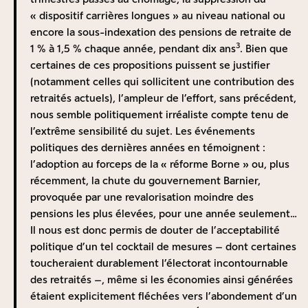
Mais de quelle « capitalisation » parlons-nous ?
« dispositif carrières longues » au niveau national ou
plus performante que la retraite par répartition
Commençons tout d’abord par lever une ambiguïté :
encore la sous-indexation des pensions de retraite de
La performance d’un système de retraite se mesure
3
un mécanisme de capitalisation facultative, que ce soit
1 % à 1,5 % chaque année, pendant dix ans
. Bien que
par le taux de rendement interne (TRI), qui évalue la
sur une base individuelle ou au niveau d’une
certaines de ces propositions puissent se justifier
rentabilité des cotisations versées. Autrement dit, ce
entreprise, ne constitue pas véritablement un système
(notamment celles qui sollicitent une contribution des
taux reflète le rapport entre les pensions perçues
de retraite par capitalisation. A la limite, toute épargne
retraités actuels), l’ampleur de l’effort, sans précédent,
pendant la retraite et les cotisations versées tout au
longue est potentiellement un financement de la
nous semble politiquement irréaliste compte tenu de
long de la vie active.
retraite future sans pour autant constituer un véritable
l’extrême sensibilité du sujet. Les événements
Le TRI d’un régime par répartition en régime de
« système de retraite ». Après tout, c’est bien de cette
politiques des dernières années en témoignent :
croisière (c’est-à-dire dans l’hypothèse d’une
manière que sont financées une grande partie des
l’adoption au forceps de la « réforme Borne » ou, plus
stabilisation des paramètres du système) est similaire à
5
retraites dans certains pays. Il n’y a de « système de
récemment, la chute du gouvernement Barnier,
la croissance économique
qui s’est établie, en France,
retraite » que lorsqu’un minimum de versement est
provoquée par une revalorisation moindre des
au cours des vingt dernières années, autour de 1,2 %
6
obligatoire.
pensions les plus élevées, pour une année seulement…
par an en moyenne
. Plus précisément, ce TRI est égal
C’est pourquoi la solution proposée par Eric Weil, à
Il nous est donc permis de douter de l’acceptabilité
au taux de croissance de la masse salariale, lui-même
savoir le développement de fonds de pension
politique d’un tel cocktail de mesures – dont certaines
produit du taux de croissance de la productivité et du
d’entreprises de type Plan d’Epargne Retraite (PER) sur
toucheraient durablement l’électorat incontournable
taux de croissance des cotisants, ce qui rend ce
une base volontaire est une alternative en trompe l’œil
des retraités –, même si les économies ainsi générées
système particulièrement sensible aux évolutions
à l’instauration d’un régime de retraite par
étaient explicitement fléchées vers l’abondement d’un
économiques et démographiques. Ces facteurs de