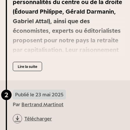
personnalités du centre ou de la droite
(Édouard Philippe, Gérald Darmanin,
Gabriel Attal), ainsi que des
économistes, experts ou éditorialistes
proposent pour notre pays la retraite
par capitalisation. Leur raisonnement
est le suivant : notre système par
Lire la suite
répartition est condamné par le
vieillissement de la population ; tandis
que la capitalisation permettrait de ne
2
Publié le 23 mai 2025
plus dépendre de la démographie et de
Par
Bertrand Martinot
profiter des rendements juteux du
capital. Par ailleurs, abonder un fonds
Télécharger
de pension doterait le pays de