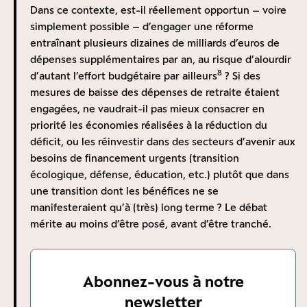
circonstanciées de la part d’Eric Weil. Plus
Dans ce contexte, est-il réellement opportun – voire
constaté en France comme à l’étranger :
précisément, nous envisageons les moyens de
simplement possible – d’engager une réforme
En France, les quelques régimes par capitalisation
développer un tel pilier obligatoire qui se substituerait
entraînant plusieurs dizaines de milliards d’euros de
existants offrent une performance réelle annualisée
progressivement à hauteur d’environ un tiers au
dépenses supplémentaires par an, au risque d’alourdir
qui se situe entre 2 % et 3 % ;
9
8
système par répartition actuel
. Il ferait l’objet d’une
d’autant l’effort budgétaire par ailleurs
? Si des
Actif net
Taux de rendement réel
gestion au niveau national par les partenaires sociaux
mesures de baisse des dépenses de retraite étaient
en valeur
annualisé (net
11
de l’AGIRC-ARRCO. Dans ce schéma, chaque salarié se
engagées, ne vaudrait-il pas mieux consacrer en
de
d’inflation
et de frais de
verrait doté d’un compte individuel par points mais
priorité les économies réalisées à la réduction du
marché
gestion)
valorisé en euros lui donnant droit à une pension par
déficit, ou les réinvestir dans des secteurs d’avenir aux
Régime
10
capitalisation au moment du départ en retraite
. Il
besoins de financement urgents (transition
additionnel de la
~45
13
~2,8%
pourrait naturellement être complété par un étage de
écologique, défense, éducation, etc.) plutôt que dans
12
fonction
Md€
capitalisation volontaire, par exemple selon un schéma
une transition dont les bénéfices ne se
publique (RAFP)
du type de celui proposé par Eric Weil.
manifesteraient qu’à (très) long terme ? Le débat
Régime des
Bien entendu, la situation n’est pas aussi simple
mérite au moins d’être posé, avant d’être tranché.
14
15
pharmaciens
~7 Md€
~2,3%
puisque, précisément, nous ne partons pas d’une page
(CAVP)
blanche, mais d’un système par répartition qui
Régimes du
~1,5
représente bon an mal 98 % des pensions versées,
Abonnez-vous à notre
Sénat (CRPS et
Non disponible
16
Md€
comme le rappelle Eric Weil (les 2 % restant étant
CRAS)
newsletter
issues de systèmes par capitalisation sectoriels