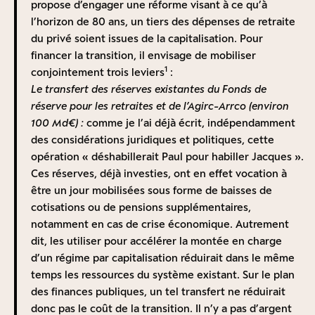
et à la concentration des patrimoines. Certes, la
propose d’engager une réforme visant à ce qu’à
hausse des prix de l’immobilier a joué le rôle essentiel
l’horizon de 80 ans, un tiers des dépenses de retraite
dans cette évolution. Mais le moins qu’on puisse dire,
Abonnez-vous à notre
du privé soient issues de la capitalisation. Pour
c’est que l’absence de capitalisation pour tous a
financer la transition, il envisage de mobiliser
newsletter
1
alimenté cette tendance. En favorisant fiscalement
conjointement trois leviers
:
l’épargne des plus aisés et en privant la plupart des
Le transfert des réserves existantes du Fonds de
Je m‘abonne
actifs de la possibilité d’accéder un jour au capital,
réserve pour les retraites et de l’Agirc-Arrco (environ
notre système par répartition pure contribue à la
100 Md€) :
comme je l’ai déjà écrit
, indépendamment
hausse des inégalités patrimoniales. Cet argument
des considérations juridiques et politiques, cette
n’avait pas échappé à Jean Jaurès, ardent défenseur
opération « déshabillerait Paul pour habiller Jacques ».
de la retraite par capitalisation au début du XXe siècle,
Ces réserves, déjà investies, ont en effet vocation à
comme le rappelle Eric Weil. Plus près de nous,
être un jour mobilisées sous forme de baisses de
Si cet épisode historique illustre la facilité financière à
Dominique Strauss-Kahn et Denis Kessler ne disaient
cotisations ou de pensions supplémentaires,
opérer une transition de la capitalisation vers la
pas autre chose au début des années 1980, en
notamment en cas de crise économique. Autrement
répartition – les cotisations initialement destinées à
affirmant, au terme d’une analyse serrée : « le
dit, les utiliser pour accélérer la montée en charge
constituer l’épargne retraite des assurés étant
développement important de la capitalisation
d’un régime par capitalisation réduirait dans le même
simplement réaffectées au financement immédiat des
collective aurait des effets favorables sur la
temps les ressources du système existant. Sur le plan
pensions –, l’opération inverse s’avère bien plus
3
distribution des fortunes »
.
des finances publiques, un tel transfert ne réduirait
complexe, car une contrainte majeure s’impose :
C’est pourquoi, compte tenu de l’évolution
donc pas le coût de la transition. Il n’y a pas d’argent
l’impossibilité de faire cotiser les actifs deux fois – à la