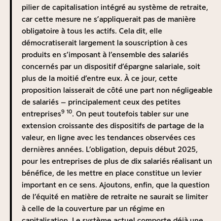
10 ou 15 ans au mieux si aucune mesure correctrice
Chili
58 %
3,1 %
pilier de capitalisation intégré au système de retraite,
n’est prise. Il faut bien admettre qu’une telle hausse,
Italie
11 %
0,9 %
car cette mesure ne s’appliquerait pas de manière
qui pourrait être de 3 ou 4 points de cotisation, serait
obligatoire à tous les actifs. Cela dit, elle
Source :
Pensions at a Glance 2023
, OCDE
difficilement supportable compte tenu des charges
démocratiserait largement la souscription à ces
En synthèse, la capitalisation est donc, de manière
exceptionnellement élevées qui pèsent sur le travail
produits en s’imposant à l’ensemble des salariés
générale, significativement plus performante que la
en France.
concernés par un dispositif d’épargne salariale, soit
répartition. Ce meilleur rendement est
Du point de vue de l’équité entre les générations,
plus de la moitié d’entre eux. À ce jour, cette
potentiellement très bénéfique : il se traduit soit, à
l’équation n’est pas non plus simple à résoudre : si l’on
proposition laisserait de côté une part non négligeable
dépenses constantes, par une baisse des cotisations ;
n’y prend pas garde, il ne serait pas excessif de parler
de salariés – principalement ceux des petites
soit, à recettes constantes, par une augmentation des
à cet égard de « générations sacrifiées » : il s’agirait à
9
10
entreprises
. On peut toutefois tabler sur une
pensions. Pour donner un ordre d’idée, un système
tout le moins de toutes les générations aujourd’hui
20
extension croissante des dispositifs de partage de la
deux fois plus performant
permettrait de servir le
éloignées de moins de 10 ou 15 ans de la retraite, qui
valeur, en ligne avec les tendances observées ces
même niveau de pension tout en dépensant environ
verraient un accroissement net de leurs cotisations
dernières années. L’obligation, depuis début 2025,
20 % de moins chaque année, soit à l’échelle du
sans bénéficier, comme les plus jeunes générations de
pour les entreprises de plus de dix salariés réalisant un
système de retraite, une économie d’environ 80 Md€
leur baisse substantielle à l’avenir, celle-ci
bénéfice, de les mettre en place constitue un levier
par an.
n’intervenant que lorsqu’elles seraient déjà en
important en ce sens. Ajoutons, enfin, que la question
Au regard de ces données, il serait donc de bonne
retraite…
de l’équité en matière de retraite ne saurait se limiter
gestion de basculer, au moins pour partie, de la
Néanmoins un cocktail de solutions existe, que j’ai
à celle de la couverture par un régime en
répartition à la capitalisation. Pour partie seulement,
développé dans les deux notes récentes précitées
capitalisation. Le système actuel comporte déjà une
car conserver un matelas de répartition reste