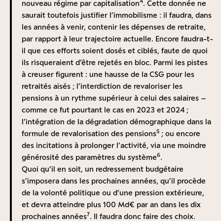
4
capitalisation « en bonne et due forme » ; non pas
nouveau régime par capitalisation
. Cette donnée ne
rentabilité du système rendent compte de la
7
parce que le développement de tels fonds de pension
saurait toutefois justifier l’immobilisme : il faudra, dans
dégradation continue, au fil des générations
, de notre
ne serait pas souhaitable par ailleurs comme pilier
les années à venir, contenir les dépenses de retraite,
système, à mesure que les réformes ont resserré les
supplémentaire en sus des obligations légales, mais
par rapport à leur trajectoire actuelle. Encore faudra-t-
droits à la retraite pour s’adapter :
parce qu’il ne concernerait essentiellement, comme
il que ces efforts soient dosés et ciblés, faute de quoi
D’un côté, au rétrécissement de la pyramide des âges :
c’est le cas aujourd’hui que les salariés plutôt aisés
ils risqueraient d’être rejetés en bloc. Parmi les pistes
le ratio 20-64 ans/plus de 65 ans est passé de plus de
travaillant dans des entreprises suffisamment
à creuser figurent : une hausse de la CSG pour les
4 en 1990 à 2,5 aujourd’hui, et pourrait chuter à moins
8
prospères pour abonder ces dispositifs avec
retraités aisés ; l’interdiction de revaloriser les
de 2 à partir de 2040
;
6
7
déductions fiscales et sociales à la clé
. Autrement
pensions à un rythme supérieur à celui des salaires –
De l’autre, à la chute des gains de productivité, dont la
dit, en ne changeant rien au système par répartition
comme ce fut pourtant le cas en 2023 et 2024 ;
croissance s’est établie à 0,4 % sur la période 2005-
9
actuel, cette proposition ne ferait que perpétuer
l’intégration de la dégradation démographique dans la
2022
.
5
l’inéquité intergénérationnelle inhérente à ce régime.
formule de revalorisation des pensions
; ou encore
Le TRI d’un système par capitalisation dépend, en
C’est précisément pour que l’ensemble des salariés, y
des incitations à prolonger l’activité, via une moindre
revanche, du rendement du capital dans lequel sont
6
compris les plus modestes, ceux qui n’épargnent pas
générosité des paramètres du système
.
investies les cotisations. Il est variable selon
8
et n’ont pas accès aux fruits du capital
, qu’un système
Quoi qu’il en soit, un redressement budgétaire
l’allocation des actifs (actions, obligations, bons du
de capitalisation obligatoire, prend tout son sens. Dans
s’imposera dans les prochaines années, qu’il procède
Trésor, immobilier, etc.). Toutefois, sur le temps long,
la suite de l’article, nous nous concentrons donc sur la
de la volonté politique ou d’une pression extérieure,
le taux de rendement du capital est supérieur au taux
question de la construction d’un pilier par
et devra atteindre plus 100 Md€ par an dans les dix
de croissance économique (« r>g »), comme l’a
7
10
capitalisation obligatoire, qui fait l’objet de critiques
prochaines années
. Il faudra donc faire des choix.
démontré Thomas Piketty
. Cela a d’ailleurs pu être