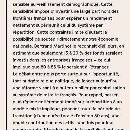
étatique, obtinrent de la Cour de Cassation
sensible au vieillissement démographique. Cette
newsletter
l’annulation de son caractère obligatoire, arguant
sensibilité impose d’investir une large part hors des
qu’un employeur ne pouvait « forcer » un salarié à
frontières françaises pour espérer un rendement
cotiser ;
Je m‘abonne
nettement supérieur à celui du système par
A la fin des années 1920, les lois sur les assurances
répartition. Cette contrainte limite d’autant la
sociales, portées par Pierre Laval, alors ministre du
possibilité de soutenir directement notre économie
Travail, marquèrent la deuxième tentative de l’État
nationale. Bertrand Martinot le reconnaît d’ailleurs, en
d’instaurer un régime de retraite obligatoire pour les
estimant que seulement 15 à 20 % des fonds seraient
salariés. Dans la continuité du précédent dispositif, ce
Pour ma part, j’insisterais sur deux avantages qui me
investis dans les entreprises françaises – ce qui
nouveau régime reposait à nouveau sur le principe de
paraissent intéressants dans le contexte français.
implique que 80 à 85 % le seraient à l’étranger.
la capitalisation collective ! Sa montée en charge fut
Le premier est l’amélioration du financement de
Le débat entre nous porte surtout sur l’opportunité,
cependant très lente : à la veille de la Seconde Guerre
l’économie française, dont Eric Weil relativise la
tant budgétaire que politique, de lancer aujourd’hui
mondiale, les dépenses de retraite ne représentaient
portée. Pour pallier le risque de diminution du
une réforme visant à ajouter un pilier par capitalisation
encore que 3 % du PIB, contre environ 14 %
rendement du capital dans notre pays, qu’il souligne à
au système de retraite français. Pour rappel, passer
aujourd’hui. Surtout, ce régime par capitalisation se
juste titre, il convient naturellement d’investir dans
d’un régime entièrement fondé sur la répartition à un
heurta à un écueil majeur : l’hyperinflation des années
des zones géographiques démographiquement plus
modèle mixte implique, pendant toute la période de
1930 éroda sévèrement la valeur réelle des fonds
vigoureuses et où les gains de productivité sont plus
transition (d’une durée totale d’environ 80 ans), une
accumulés, illustrant l’un des principaux risques de ce
importants que dans notre pays vieillissant
double contribution des actifs : une fois pour leur
mode de financement quand il est mal géré.
(aujourd’hui aux Etats-Unis et en Asie, demain sans
propre retraite (dans le cadre de la capitalisation) ; une