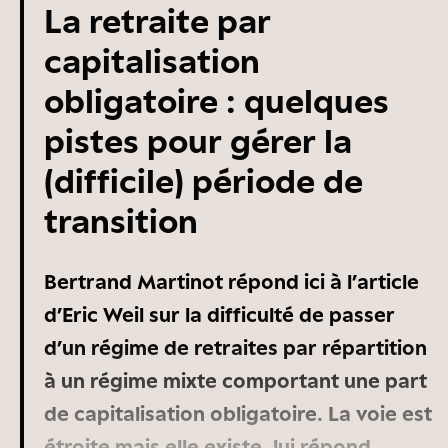
La retraite par
capacités d’investissement
substantielles pour soutenir nos
capitalisation
entreprises. Enfin, en ne mettant pas
obligatoire : quelques
tous ses œufs dans le même panier –
pistes pour gérer la
c’est-à-dire en ayant un système mixte
(difficile) période de
mêlant répartition et capitalisation –, la
transition
France se rapprocherait du choix fait
par la plupart des autres pays qui ont
Bertrand Martinot répond ici à l’article
développé des régimes par
d’Eric Weil sur la difficulté de passer
capitalisation conséquents. Ces
d’un régime de retraites par répartition
arguments sont valables mais le
à un régime mixte comportant une part
problème du coût de la transition reste
de capitalisation obligatoire. La voie est
entier. Plutôt qu’instaurer un étage de
étroite mais elle existe, lui répond