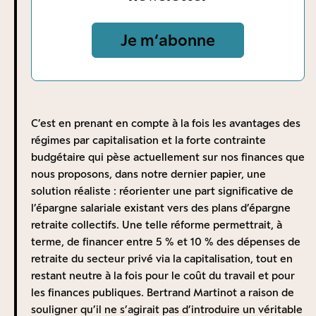
Régime de la
~14
comme certains régimes particuliers ou encore les
Banque de
Non disponible
17
Md€
plans d’épargne retraite).
Je m‘abonne
France (CRE)
Se pose dès lors la redoutable question de la transition
Dans de nombreux pays étrangers, qui ont depuis
de notre système à répartition pure vers un système à
longtemps opté pour une dose plus ou moins
deux piliers obligatoires. Cela conduit inévitablement,
importante de capitalisation, le rendement réel moyen
comme le rappelle à juste titre Eric Weil, à une longue
se situe autour de 3 %.
période durant laquelle les actifs doivent cotiser à la
C’est en prenant en compte à la fois les avantages des
Actifs (en % du
Taux de rendement réel
fois pour accumuler un capital pour leur pension
régimes par capitalisation et la forte contrainte
18
PIB)
annualisé
future et continuer à verser des cotisations pour
budgétaire qui pèse actuellement sur nos finances que
Danemark
192 %
3,3 %
financer les retraites par répartition des retraités
nous proposons, dans notre dernier papier
, une
Islande
186 %
3 ,3 %
actuels.
solution réaliste : réorienter une part significative de
Canada
153 %
4,1 %
Certes, à long terme, le décès des retraités actuels et
l’épargne salariale existant vers des plans d’épargne
Suisse
152 %
2,8 %
la diminution des dépenses consacrées au pilier par
retraite collectifs. Une telle réforme permettrait, à
Pays-Bas
150 %
3,1 %
répartition permettra de baisser les cotisations
terme, de financer entre 5 % et 10 % des dépenses de
retraite par répartition, au point que la somme des
Etats-
retraite du secteur privé via la capitalisation, tout en
138 %
1 %
deux cotisations sera plus faible que les 28 % du
Unis
restant neutre à la fois pour le coût du travail et pour
salaire brut actuel, mais quelques simulations
Australie
131 %
4 %
les finances publiques. Bertrand Martinot a raison de
élémentaires montrent que ce ne sera pas le cas avant
19
Suède
98 %
~4,5 %
souligner qu’il ne s’agirait pas d’introduire un véritable