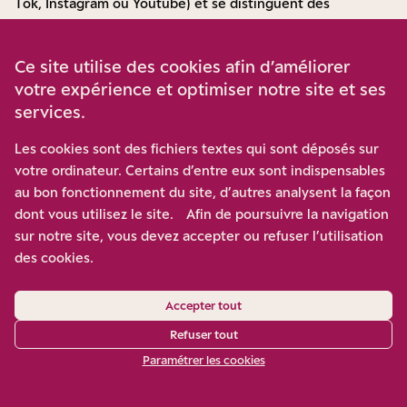
Tok, Instagram ou Youtube) et se distinguent des
investisseurs traditionnels par leurs pratiques comme par
leurs représentations. Ils sont souvent plus ouverts au
Ce site utilise des cookies afin d’améliorer
risque, mais leurs connaissances financières restent
votre expérience et optimiser notre site et ses
perfectibles. Certains surestiment leurs compétences et
services.
peuvent se révéler plus vulnérables aux arnaques à
l’investissement.
Les cookies sont des fichiers textes qui sont déposés sur
votre ordinateur. Certains d’entre eux sont indispensables
au bon fonctionnement du site, d’autres analysent la façon
dont vous utilisez le site. Afin de poursuivre la navigation
sur notre site, vous devez accepter ou refuser l’utilisation
des cookies.
Accepter tout
Même si les encours restent modestes, ces épargnants
Refuser tout
sont donc plus enclins à prendre des risques et plus
Paramétrer les cookies
opportunistes dans leur rapport à l’épargne. Ces
évolutions challengent les acteurs traditionnels. Les
jeunes utilisent davantage les outils numériques et