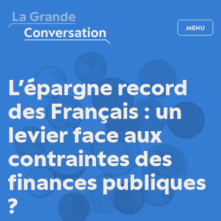
MENU
L’épargne record
des Français : un
levier face aux
contraintes des
finances publiques
?