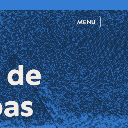
MENU
 de
pas