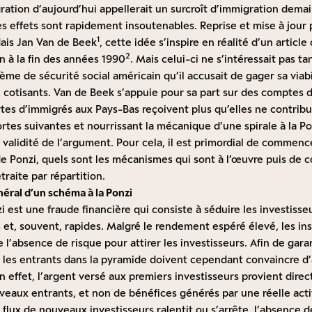
igration d’aujourd’hui appellerait un surcroît d’immigration dem
es effets sont rapidement insoutenables. Reprise et mise à jour
1
ais Jan Van de Beek
, cette idée s’inspire en réalité d’un articl
2
n à la fin des années 1990
. Mais celui-ci ne s’intéressait pas ta
ème de sécurité social américain qu’il accusait de gager sa viabil
cotisants. Van de Beek s’appuie pour sa part sur des comptes 
tes d’immigrés aux Pays-Bas reçoivent plus qu’elles ne contribue
rtes suivantes et nourrissant la mécanique d’une spirale à la Po
a validité de l’argument. Pour cela, il est primordial de comme
e Ponzi, quels sont les mécanismes qui sont à l’œuvre puis de
raite par répartition.
ral d’un schéma à la Ponzi
 est une fraude financière qui consiste à séduire les investisse
et, souvent, rapides. Malgré le rendement espéré élevé, les ins
e l’absence de risque pour attirer les investisseurs. Afin de gara
, les entrants dans la pyramide doivent cependant convaincre d’
n effet, l’argent versé aux premiers investisseurs provient dir
veaux entrants, et non de bénéfices générés par une réelle act
flux de nouveaux investisseurs ralentit ou s’arrête, l’absence 