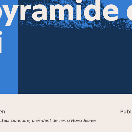
pyramide 
i
en
Publ
cteur bancaire, président de Terra Nova Jeunes