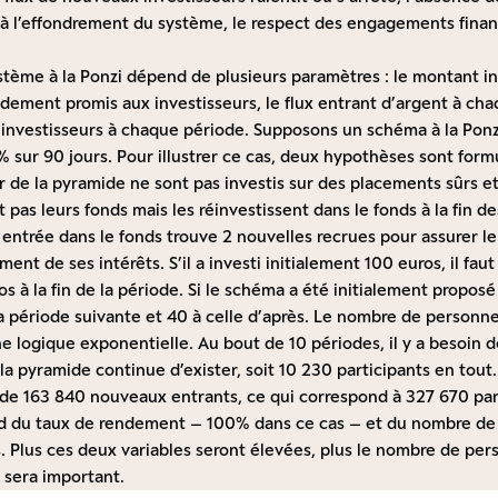
t à l’effondrement du système, le respect des engagements fina
tème à la Ponzi dépend de plusieurs paramètres : le montant ini
endement promis aux investisseurs, le flux entrant d’argent à cha
s investisseurs à chaque période. Supposons un schéma à la Pon
sur 90 jours. Pour illustrer ce cas, deux hypothèses sont formu
eur de la pyramide ne sont pas investis sur des placements sûrs et
 pas leurs fonds mais les réinvestissent dans le fonds à la fin des
ntrée dans le fonds trouve 2 nouvelles recrues pour assurer 
ment de ses intérêts. S’il a investi initialement 100 euros, il faut
s à la fin de la période. Si le schéma a été initialement proposé 
a période suivante et 40 à celle d’après. Le nombre de person
ne logique exponentielle. Au bout de 10 périodes, il y a besoin
la pyramide continue d’exister, soit 10 230 participants en tout
 de 163 840 nouveaux entrants, ce qui correspond à 327 670 par
d du taux de rendement – 100% dans ce cas – et du nombre de
s. Plus ces deux variables seront élevées, plus le nombre de pe
 sera important.