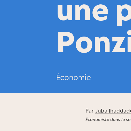
une 
Ponz
Économie
Par
Juba Ihaddad
Économiste dans le se