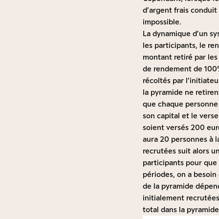
d’argent frais condui
impossible.
La dynamique d’un sys
les participants, le r
montant retiré par le
de rendement de 100% 
récoltés par l’initiat
la pyramide ne retirent
que chaque personne e
son capital et le verse
soient versés 200 euro
aura 20 personnes à l
recrutées suit alors u
participants pour que 
périodes, on a besoin
de la pyramide dépen
initialement recrutée
total dans la pyramide