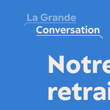
Notr
retra