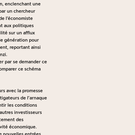
ain, enclenchant une
 par un chercheur
e de l’économiste
nt aux politiques
ité sur un afflux
de génération pour
nt, reportant ainsi
nzi.
ncer par se demander ce
 comparer ce schéma
urs avec la promesse
tigateurs de l’arnaque
ntir les conditions
autres investisseurs
ectement des
ivité économique.
de nouvelles entrées