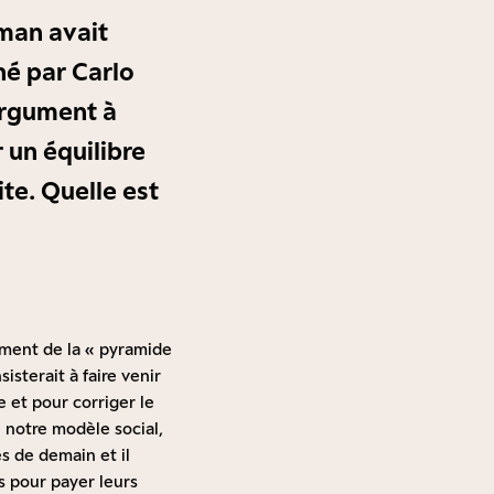
dman avait
né par Carlo
’argument à
 un équilibre
ite. Quelle est
gument de la « pyramide
isterait à faire venir
 et pour corriger le
 notre modèle social,
és de demain et il
s pour payer leurs