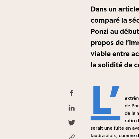
Dans un articl
comparé la séc
Ponzi au début
propos de l’im
viable entre ac
la solidité de 
L’
extrêm
de Pon
de la 
ratio 
serait une fuite en ava
faudra alors, comme d