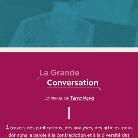
La revue de
Terra Nova
À travers des publications, des analyses, des articles, nous
donnons la parole à la contradiction et à la diversité des