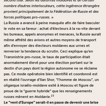
second tour. Selon les autorités moldaves et un certain
nombre d’autres interlocuteurs, cette ingérence étrangère
provient principalement de la Fédération de Russie et des
forces politiques pro-russes.
»
La Russie a avancé à peine masquée afin de faire basculer
le vote en sa faveur : achat d’électeurs à la va-vite devant
les bureaux, appels anonymes et menaces, la Russie aurait
même affrété des avions et autres moyens de transport
afin d’envoyer des électeurs moldaves aux urnes et
renverser la tendance du scrutin. Ceci explique qu’en
Transnistrie pro-russe, le taux de participation était
anormalement élevé pour une élection portant sur le
destin d’un pays dont la région autonome ne se réclame
pas. Ce mode opératoire bien identifié et coordonné est
en réalité l’ouvrage d’Ilan Shor, “l’homme de Moscou”, un
oligarque israélo-moldave exilé à Moscou et figure de
proue de la “guerre hybride” que les renseignements
2
3
russes mènent en Moldavie.
Le “vent d’Europe” serait-il en passe de devenir une brise