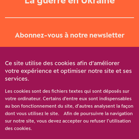
La guerre en Ukraine
Abonnez-vous à notre newsletter
Je m‘abonne
Ce site utilise des cookies afin d’améliorer
votre expérience et optimiser notre site et ses
services.
Soutenez-nous
Les cookies sont des fichiers textes qui sont déposés sur
votre ordinateur. Certains d’entre eux sont indispensables
Participez à notre effort pour conforter la démocratie en
au bon fonctionnement du site, d’autres analysent la façon
luttant contre l’ascension aux extrêmes, et la
dont vous utilisez le site. Afin de poursuivre la navigation
disqualification de l’adversaire, en promouvant la
sur notre site, vous devez accepter ou refuser l’utilisation
confrontation des idées et des opinions.
des cookies.