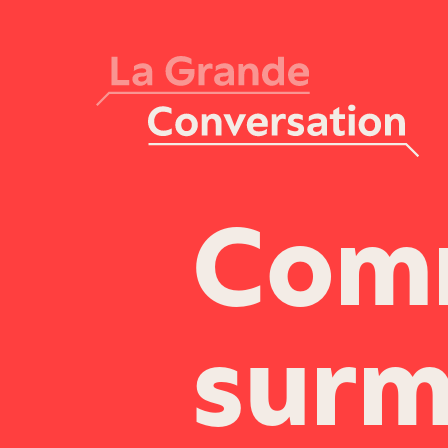
Comm
surm