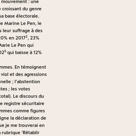
le mouvement : une
e croissant du genre
a base électorale.
 de Marine Le Pen, le
s leur suffrage à des
2
 20% en 2017
, 23%
Marie Le Pen qui
5
02
qui baisse à 12%
 femmes. En témoignent
 viol et des agressions
nelle ; l’abstention
tes ; les votes
total). Le discours du
e registre sécuritaire
s femmes comme figures
gne la déclaration de
ue je me trouverai en
 rubrique ‘Rétablir