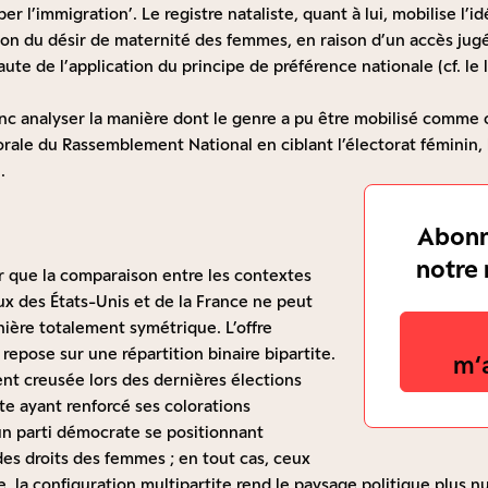
per l’immigration’. Le registre nataliste, quant à lui, mobilise 
ation du désir de maternité des femmes, en raison d’un accès jug
faute de l’application du principe de préférence nationale (cf. le
c analyser la manière dont le genre a pu être mobilisé comme o
torale du Rassemblement National en ciblant l’électorat féminin
.
Abonn
notre 
er que la comparaison entre les contextes
ux des États-Unis et de la France ne peut
ière totalement symétrique. L’offre
repose sur une répartition binaire bipartite.
m‘
t creusée lors des dernières élections
e ayant renforcé ses colorations
 un parti démocrate se positionnant
des droits des femmes ; en tout cas, ceux
e, la configuration multipartite rend le paysage politique plus n