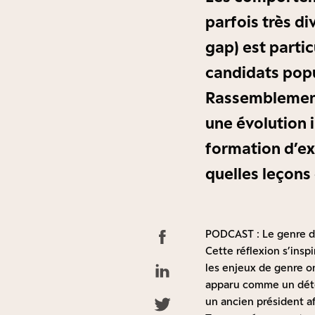
parfois très d
gap) est parti
candidats popu
Rassemblement 
une évolution 
formation d’ex
quelles leçons
PODCAST :
Le genre d
Cette réflexion s’ins
les enjeux de genre o
apparu comme un déte
un ancien président af