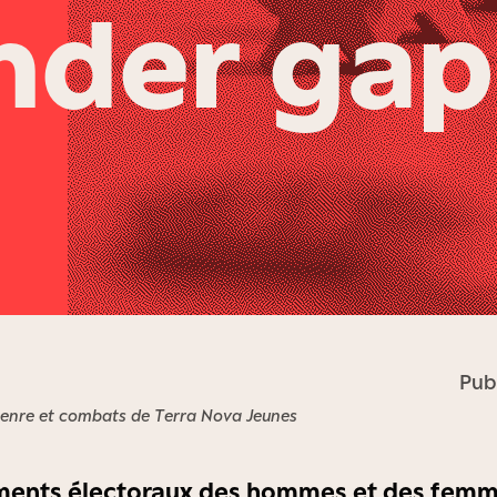
nder gap
Pub
genre et combats de Terra Nova Jeunes
ents électoraux des hommes et des femm