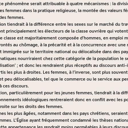
ce phénomène serait attribuable à quatre mécanismes : la divisi
es femmes dans la pratique religieuse, la montée des valeurs fé
e des femmes.
n tiendrait à la différence entre les sexes sur le marché du tra
nt principalement les électeurs de la classe ouvrière qui votent 
tte classe est majoritairement composée d’hommes, en emploi m
rontés au chômage, à la précarité et à la concurrence avec une
t immigrée sur le territoire national ou délocalisée dans des pa
atiques nourriraient chez cette catégorie de la population le se
isation’ ; et donc les rendraient plus réceptifs au discours anti
tis les plus à droites. Les femmes, à l’inverse, sont plus souve
t peu délocalisables, tel que le commerce ou le service aux pe
à ces discours.
on, particulièrement pour les jeunes femmes, tiendrait à la diff
ionnements idéologiques rentreraient donc en conflit avec les p
roite sur les droits des femmes.
es les plus âgées, notamment dans les pays chrétiens, seraient
ommes. L’Église ayant fréquemment condamné les thèses national
ette appartenance les rendrait moins perméables à leurs discour