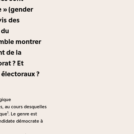
e » (gender
vis des
 du
emble montrer
t de la
rat ? Et
 électoraux ?
égique
s, au cours desquelles
1
ique
. Le genre est
ndidate démocrate à