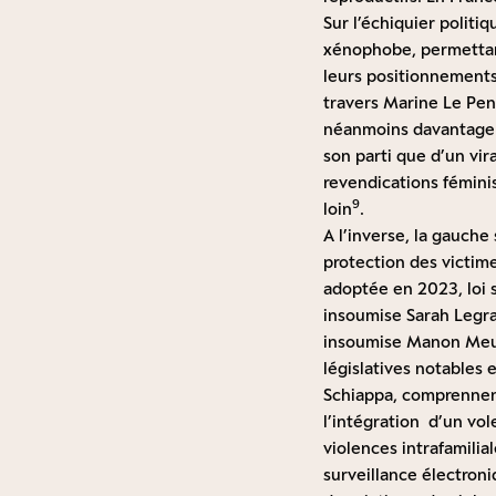
Sur l’échiquier politi
xénophobe, permettan
leurs positionnements
travers Marine Le Pen
néanmoins davantage d
son parti que d’un vir
revendications fémini
9
loin
.
A l’inverse, la gauche 
protection des victim
adoptée en 2023, loi s
insoumise Sarah Legrai
insoumise Manon Meuni
législatives notables
Schiappa, comprennent 
l’intégration d’un vole
violences intrafamilia
surveillance électroni