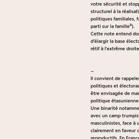
votre sécurité et stop
structurel à la réalis
politiques familiales, 
8
parti sur la famille
).
Cette note entend don
d’élargir la base élec
rétif à l’extrême droite
–
Il convient de rappel
politiques et électora
être envisagée de man
politique étasunienne 
Une binarité notammen
avec un camp trumpist
masculinistes, face à
clairement en faveur 
reproductifs. En Franc