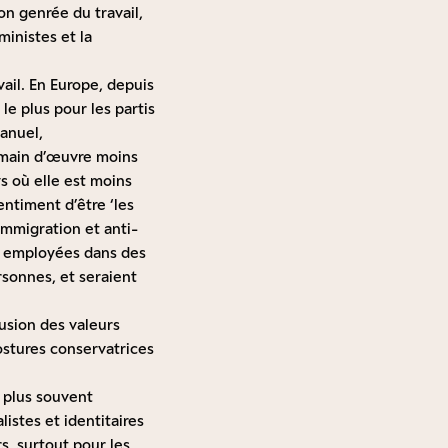
on genrée du travail,
ministes et la
vail. En Europe, depuis
le plus pour les partis
anuel,
 main d’œuvre moins
ys où elle est moins
ntiment d’être ‘les
-immigration et anti-
nt employées dans des
rsonnes, et seraient
usion des valeurs
ostures conservatrices
 plus souvent
istes et identitaires
s, surtout pour les