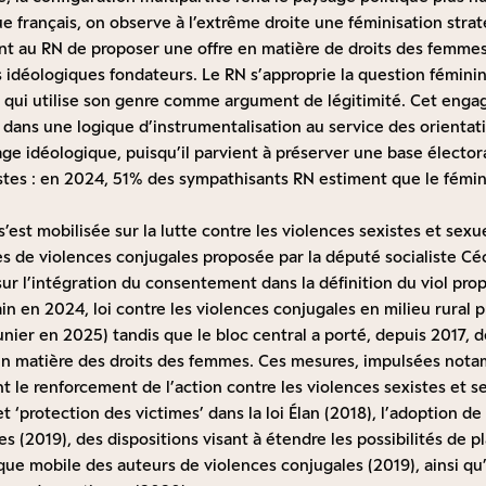
que français, on observe à l’extrême droite une féminisation stra
t au RN de proposer une offre en matière de droits des femmes
 idéologiques fondateurs. Le RN s’approprie la question fémin
 qui utilise son genre comme argument de légitimité. Cet engag
ans une logique d’instrumentalisation au service des orientati
age idéologique, puisqu’il parvient à préserver une base électo
stes : en 2024, 51% des sympathisants RN estiment que le fémini
s’est mobilisée sur la lutte contre les violences sexistes et sexue
es de violences conjugales proposée par la député socialiste Cé
ur l’intégration du consentement dans la définition du viol pro
n en 2024, loi contre les violences conjugales en milieu rural 
er en 2025) tandis que le bloc central a porté, depuis 2017, 
 en matière des droits des femmes. Ces mesures, impulsées no
le renforcement de l’action contre les violences sexistes et se
t ‘protection des victimes’ dans la loi Élan (2018), l’adoption de
les (2019), des dispositions visant à étendre les possibilités de
que mobile des auteurs de violences conjugales (2019), ainsi qu