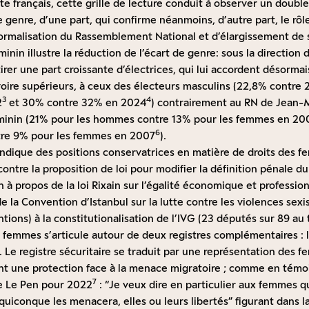
e français, cette grille de lecture conduit à observer un doub
e genre, d’une part, qui confirme néanmoins, d’autre part, le rôl
normalisation du Rassemblement National et d’élargissement de s
minin illustre la réduction de l’écart de genre: sous la direction
tirer une part croissante d’électrices, qui lui accordent désormai
voire supérieurs, à ceux des électeurs masculins (22,8% contre
3
4
2
et 30% contre 32% en 2024
) contrairement au RN de Jean-
féminin (21% pour les hommes contre 13% pour les femmes en 20
6
re 9% pour les femmes en 2007
).
vendique des positions conservatrices en matière de droits des
ntre la proposition de loi pour modifier la définition pénale du
n à propos de la loi Rixain sur l’égalité économique et profession
 de la Convention d’Istanbul sur la lutte contre les violences sexis
tions) à la constitutionalisation de l’IVG (23 députés sur 89 au 
es femmes s’articule autour de deux registres complémentaires : l
te. Le registre sécuritaire se traduit par une représentation de
nt une protection face à la menace migratoire ; comme en témoi
7
e Le Pen pour 2022
: “Je veux dire en particulier aux femmes q
uiconque les menacera, elles ou leurs libertés” figurant dans la