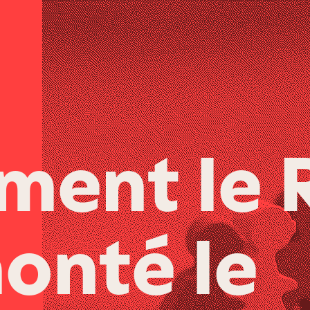
ent le 
onté le