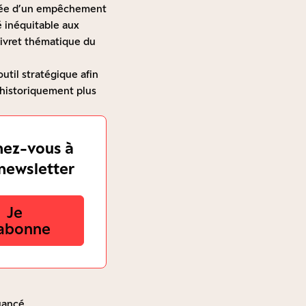
l’idée d’un empêchement
é inéquitable aux
 livret thématique du
util stratégique afin
, historiquement plus
ez-vous à
newsletter
Je
abonne
uancé.