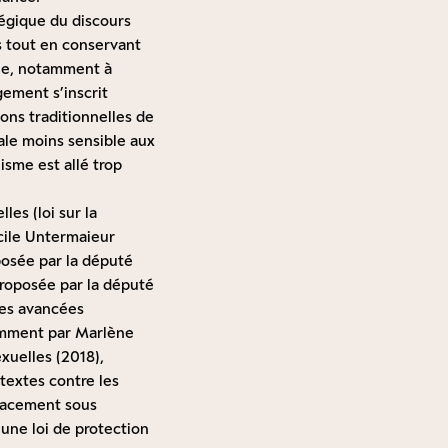
tégique du discours
 tout en conservant
ine, notamment à
ement s’inscrit
ons traditionnelles de
rale moins sensible aux
sme est allé trop
lles (loi sur la
cile Untermaieur
posée par la député
proposée par la député
des avancées
tamment par Marlène
xuelles (2018),
 textes contre les
 placement sous
’une loi de protection