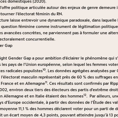
nces domestiques (2020).
l’offre politique articulée autour des enjeux de genre demeure 
étourner l’électorat féminin du RN.
cture laisse entrevoir une dynamique paradoxale, dans laquelle 
a question féminine comme instrument de légitimation politique
des avancées concrètes, ne parviennent pas à formuler une alter
ectoralement concurrentielle.
der Gap
Right Gender Gap a pour ambition d’éclairer le phénomène qui s’
 les pays de l’Union européenne, selon lequel les femmes vote
10
es radicales populistes
. Les données agrégées analysées par 
 l’électorat masculin représentait près de 60 % des suffrages e
11
n France et en Allemagne
. Ces résultats sont confirmés par Rip
002, environ deux tiers des électeurs des partis d’extrême droi
12
en Allemagne et en Italie étaient des hommes
. Par ailleurs, 
 d’Europe occidentale, à partir des données de l’Étude des va
 moyenne 11,1 % des hommes déclarent voter pour un parti de dr
it un écart moyen de 4,3 points, pouvant atteindre jusqu’à 13 