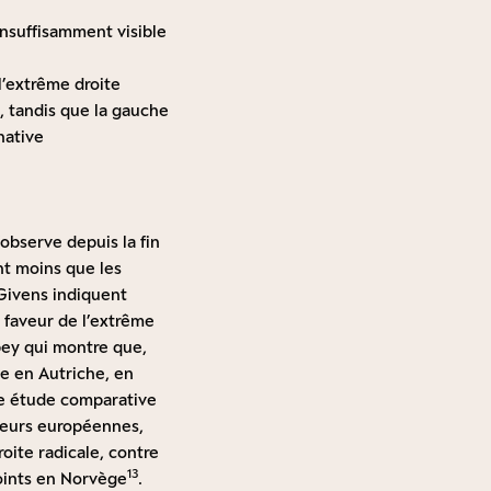
insuffisamment visible
l’extrême droite
, tandis que la gauche
native
observe depuis la fin
nt moins que les
Givens indiquent
n faveur de l’extrême
pey qui montre que,
te en Autriche, en
une étude comparative
leurs européennes,
oite radicale, contre
13
points en Norvège
.