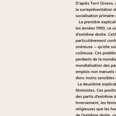
D’après Terri Givens, 
la surreprésentation d
socialisation primair
La première explicatio
les années 1990, ce so
d’extrême droite. Ce
particulièrement conf
onéreuse – qu’elle soi
coûteuse. Ces problém
perdants de la mondial
mondialisation des par
emplois non manuels e
donc moins sensibles 
La deuxième explicati
féministes. Ces posit
des partis d’extrême d
Inversement, les femm
religieuses que les h
de l’extrême droite, c