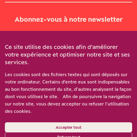
Abonnez-vous à notre newsletter
Je m‘abonne
Ce site utilise des cookies afin d’améliorer
votre expérience et optimiser notre site et ses
services.
Soutenez-nous
Les cookies sont des fichiers textes qui sont déposés sur
votre ordinateur. Certains d’entre eux sont indispensables
Participez à notre effort pour conforter la démocratie en
au bon fonctionnement du site, d’autres analysent la façon
luttant contre l’ascension aux extrêmes, et la
dont vous utilisez le site. Afin de poursuivre la navigation
disqualification de l’adversaire, en promouvant la
sur notre site, vous devez accepter ou refuser l’utilisation
confrontation des idées et des opinions.
des cookies.
Nous soutenir
Accepter tout