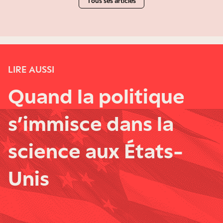
Tous ses articles
LIRE AUSSI
Quand la politique
s’immisce dans la
science aux États-
Unis