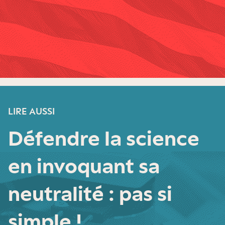
LIRE AUSSI
Défendre la science
en invoquant sa
neutralité : pas si
simple !