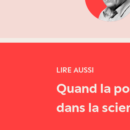
LIRE AUSSI
Quand la po
dans la scie