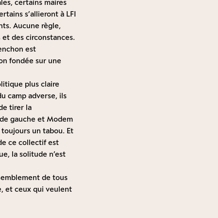
ales, certains maires
rtains s’allieront à LFI
ents. Aucune règle,
s et des circonstances.
lenchon est
tion fondée sur une
itique plus claire
du camp adverse, ils
e tirer la
es de gauche et Modem
 toujours un tabou. Et
de ce collectif est
ue, la solitude n’est
assemblement de tous
e, et ceux qui veulent