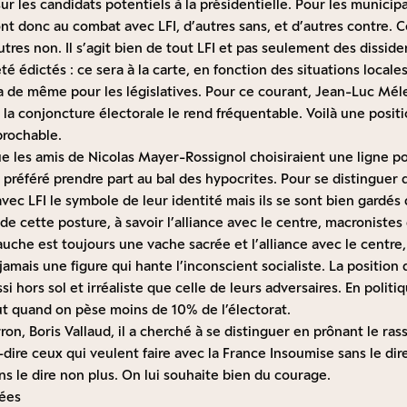
sur les candidats potentiels à la présidentielle. Pour les municip
ont donc au combat avec LFI, d’autres sans, et d’autres contre. Ce
utres non. Il s’agit bien de tout LFI et pas seulement des dissid
té édictés : ce sera à la carte, en fonction des situations locale
ra de même pour les législatives. Pour ce courant, Jean-Luc Mé
i la conjoncture électorale le rend fréquentable. Voilà une posi
éprochable.
 les amis de Nicolas Mayer-Rossignol choisiraient une ligne pol
i, préféré prendre part au bal des hypocrites. Pour se distinguer 
avec LFI le symbole de leur identité mais ils se sont bien gardés d
e cette posture, à savoir l’alliance avec le centre, macronist
gauche est toujours une vache sacrée et l’alliance avec le centre,
 jamais une figure qui hante l’inconscient socialiste. La position 
 hors sol et irréaliste que celle de leurs adversaires. En politiq
ut quand on pèse moins de 10% de l’électorat.
ron, Boris Vallaud, il a cherché à se distinguer en prônant le r
à-dire ceux qui veulent faire avec la France Insoumise sans le dir
ans le dire non plus. On lui souhaite bien du courage.
dées