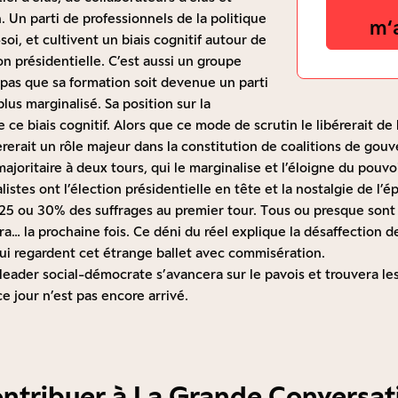
n. Un parti de professionnels de la politique
m‘
soi, et cultivent un biais cognitif autour de
ion présidentielle. C’est aussi un groupe
pas que sa formation soit devenue un parti
lus marginalisé. Sa position sur la
e ce biais cognitif. Alors que ce mode de scrutin le libérerait de
èrerait un rôle majeur dans la constitution de coalitions de gouv
ajoritaire à deux tours, qui le marginalise et l’éloigne du pouvoi
alistes ont l’élection présidentielle en tête et la nostalgie de l’
t 25 ou 30% des suffrages au premier tour. Tous ou presque son
… la prochaine fois. Ce déni du réel explique la désaffection d
 qui regardent cet étrange ballet avec commisération.
 leader social-démocrate s’avancera sur le pavois et trouvera l
e jour n’est pas encore arrivé.
ontribuer à La Grande Conversat