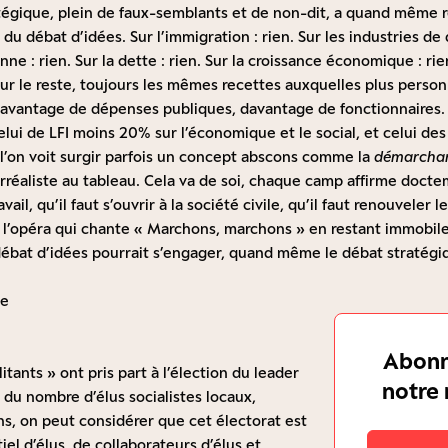
égique, plein de faux-semblants et de non-dit, a quand même 
 du débat d’idées. Sur l’immigration : rien. Sur les industries de
e : rien. Sur la dette : rien. Sur la croissance économique : rie
t sur le reste, toujours les mêmes recettes auxquelles plus person
davantage de dépenses publiques, davantage de fonctionnaires
celui de LFI moins 20% sur l’économique et le social, et celui de
 l’on voit surgir parfois un concept abscons comme la
démarchan
réaliste au tableau. Cela va de soi, chaque camp affirme doctem
vail, qu’il faut s’ouvrir à la société civile, qu’il faut renouveler le
l’opéra qui chante « Marchons, marchons » en restant immobile s
ébat d’idées pourrait s’engager, quand même le débat stratégi
ue
Abonn
tants » ont pris part à l’élection du leader
notre 
 du nombre d’élus socialistes locaux,
s, on peut considérer que cet électorat est
el d’élus, de collaborateurs d’élus et