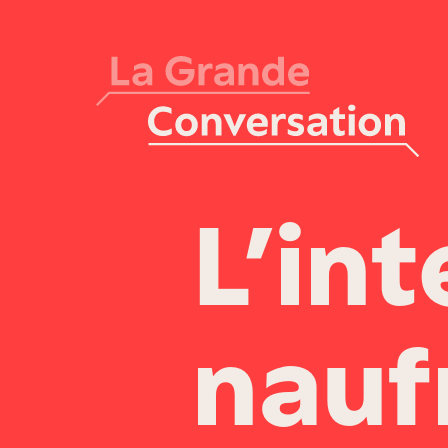
L’in
nauf