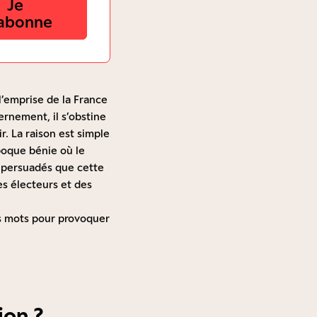
Je
abonne
 l’emprise de la France
ernement, il s’obstine
r. La raison est simple
époque bénie où le
t persuadés que cette
es électeurs et des
es mots pour provoquer
ion ?