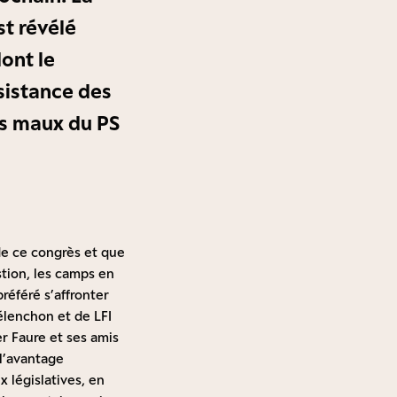
st révélé
dont le
sistance des
es maux du PS
 de ce congrès et que
tion, les camps en
référé s’affronter
élenchon et de LFI
r Faure et ses amis
 l’avantage
 législatives, en