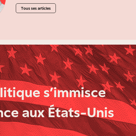
Tous ses articles
litique s’immisce
nce aux États-Unis