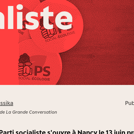
aliste
ssika
Pub
 de La Grande Conversation
arti socialiste s'ouvre à Nancy le 13 juin p