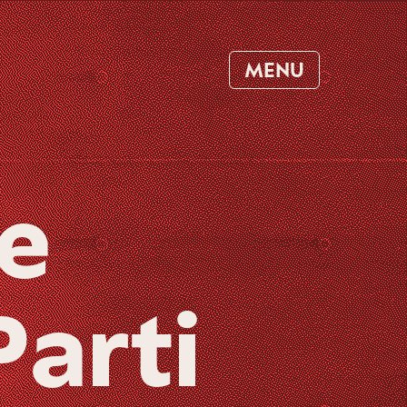
MENU
le
Parti