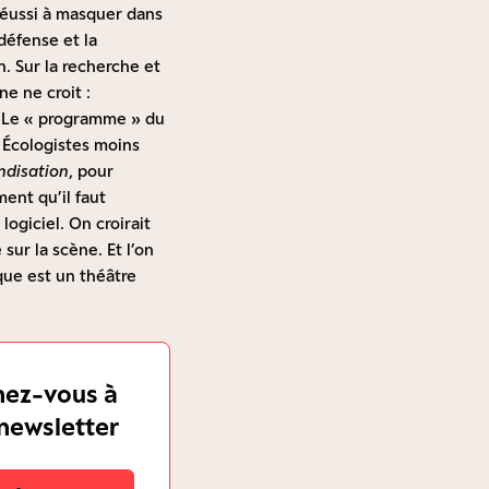
réussi à masquer dans
 défense et la
n. Sur la recherche et
ne ne croit :
. Le « programme » du
s Écologistes moins
disation
, pour
ent qu’il faut
 logiciel. On croirait
ur la scène. Et l’on
que est un théâtre
ez-vous à
newsletter