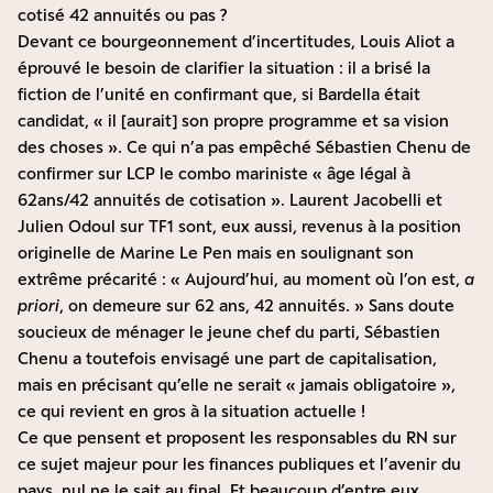
cotisé 42 annuités ou pas ?
Devant ce bourgeonnement d’incertitudes,
Louis Aliot a
éprouvé le besoin de clarifier la situation
: il a brisé la
fiction de l’unité en confirmant que, si Bardella était
candidat, « il [aurait] son propre programme et sa vision
des choses ». Ce qui n’a pas empêché
Sébastien Chenu de
confirmer sur LCP
le combo mariniste « âge légal à
62ans/42 annuités de cotisation ».
Laurent Jacobelli
et
Julien Odoul sur TF1
sont, eux aussi, revenus à la position
originelle de Marine Le Pen mais en soulignant son
extrême précarité : « Aujourd’hui, au moment où l’on est,
a
priori
, on demeure sur 62 ans, 42 annuités. » Sans doute
soucieux de ménager le jeune chef du parti, Sébastien
Chenu a toutefois envisagé une part de capitalisation,
mais en précisant qu’elle ne serait « jamais obligatoire »,
ce qui revient en gros à la situation actuelle !
Ce que pensent et proposent les responsables du RN sur
ce sujet majeur pour les finances publiques et l’avenir du
pays, nul ne le sait au final. Et beaucoup d’entre eux