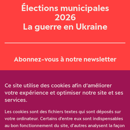
Élections municipales
2026
La guerre en Ukraine
Abonnez-vous à notre newsletter
Je m‘abonne
Ce site utilise des cookies afin d’améliorer
votre expérience et optimiser notre site et ses
services.
Soutenez-nous
Les cookies sont des fichiers textes qui sont déposés sur
votre ordinateur. Certains d’entre eux sont indispensables
Participez à notre effort pour conforter la démocratie en
au bon fonctionnement du site, d’autres analysent la façon
luttant contre l’ascension aux extrêmes, et la