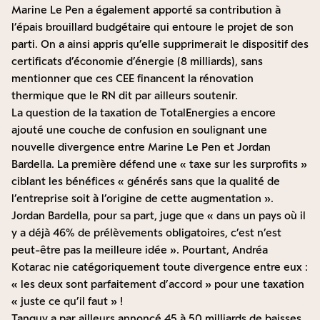
Marine Le Pen a également apporté sa contribution à
l’épais brouillard budgétaire qui entoure le projet de son
parti. On a ainsi appris qu’
elle supprimerait le dispositif des
certificats d’économie d’énergie
(8 milliards), sans
mentionner que ces CEE financent la rénovation
thermique que le RN dit par ailleurs soutenir.
La question de la taxation de TotalEnergies a encore
ajouté une couche de confusion en soulignant une
nouvelle divergence entre Marine Le Pen et Jordan
Bardella. La première défend une « taxe sur les surprofits »
ciblant les bénéfices
« générés sans que la qualité de
l’entreprise soit à l’origine de cette augmentation »
.
Jordan Bardella, pour sa part, juge que
« dans un pays où il
y a déjà 46% de prélèvements obligatoires, c’est n’est
peut-être pas la meilleure idée »
. Pourtant, Andréa
Kotarac nie catégoriquement toute divergence entre eux :
« les deux sont parfaitement d’accord » pour une taxation
« juste ce qu’il faut »
!
Tanguy a par ailleurs annoncé 45 à 50 milliards de baisses