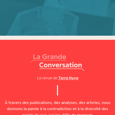
La revue de
Terra Nova
À travers des publications, des analyses, des articles, nous
donnons la parole à la contradiction et à la diversité des
points de vue, sur les défis du moment.