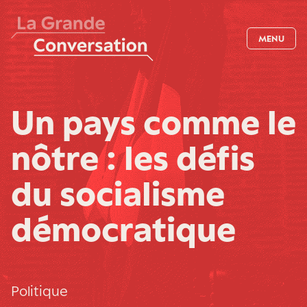
MENU
Un pays comme le
nôtre : les défis
du socialisme
démocratique
Politique