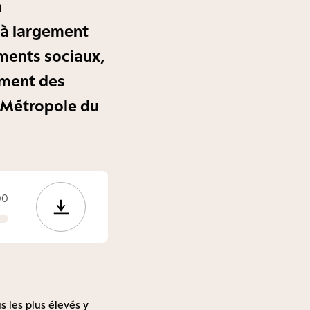
a
jà largement
ements sociaux,
lement des
a Métropole du
00
s les plus élevés y