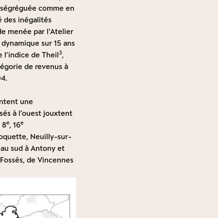
plus ségréguée comme en
é des inégalités
de menée par l’Atelier
e dynamique sur 15 ans
3
 l’indice de Theil
,
atégorie de revenus à
04.
entent une
sés à l’ouest jouxtent
e
e
, 8
, 16
oquette, Neuilly-sur-
 au sud à Antony et
-Fossés, de Vincennes