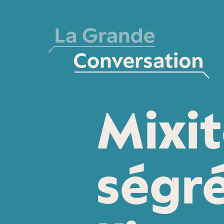
Mixit
ségr