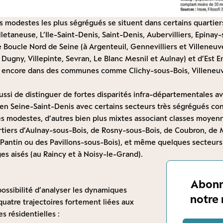
rs modestes les plus ségrégués se situent dans certains quartiers
etaneuse, L’Ile-Saint-Denis, Saint-Denis, Aubervilliers, Epinay-
e Boucle Nord de Seine (à Argenteuil, Gennevilliers et Villeneu
à Dugny, Villepinte, Sevran, Le Blanc Mesnil et Aulnay) et d’Est 
u encore dans des communes comme Clichy-sous-Bois, Villeneu
ussi de distinguer de fortes disparités infra-départementales a
as en Seine-Saint-Denis avec certains secteurs très ségrégués co
 modestes, d’autres bien plus mixtes associant classes moyenn
iers d’Aulnay-sous-Bois, de Rosny-sous-Bois, de Coubron, de Mo
 Pantin ou des Pavillons-sous-Bois), et même quelques secteurs 
s aisés (au Raincy et à Noisy-le-Grand).
Abonn
 possibilité d’analyser les dynamiques
notre 
uatre trajectoires fortement liées aux
s résidentielles :