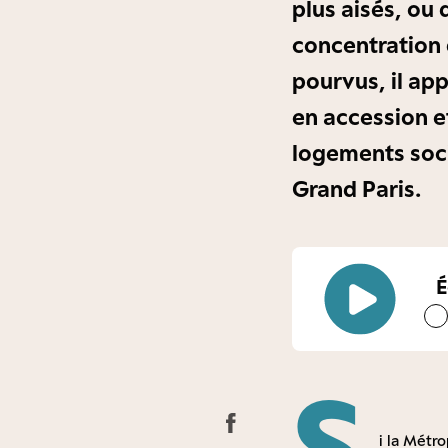
plus aisés, ou 
concentration 
pourvus, il ap
en accession e
logements soci
Grand Paris.
É
S
i la Métro