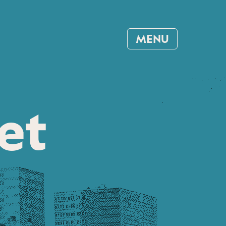
MENU
et