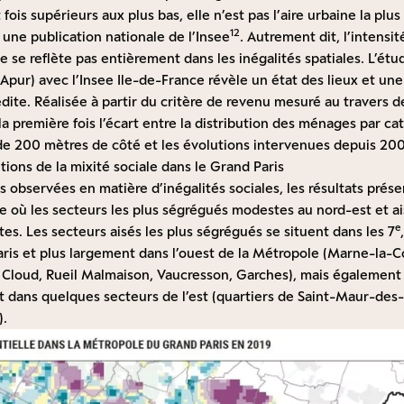
t fois supérieurs aux plus bas, elle n’est pas l’aire urbaine la 
1
2
une publication nationale de l’Insee
. Autrement dit, l’intensit
e se reflète pas entièrement dans les inégalités spatiales. L’étu
Apur) avec l’Insee Ile-de-France révèle un état des lieux et un
dite. Réalisée à partir du critère de revenu mesuré au travers de
 la première fois l’écart entre la distribution des ménages par c
 de 200 mètres de côté et les évolutions intervenues depuis 20
utions de la mixité sociale dans le Grand Paris
 observées en matière d’inégalités sociales, les résultats prés
e où les secteurs les plus ségrégués modestes au nord-est et ai
e
tes. Les secteurs aisés les plus ségrégués se situent dans les 7
ris et plus largement dans l’ouest de la Métropole (Marne-la-C
St Cloud, Rueil Malmaison, Vaucresson, Garches), mais également
 dans quelques secteurs de l’est (quartiers de Saint-Maur-des
e).