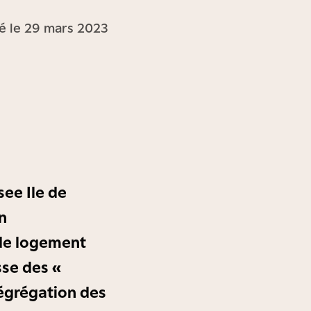
é le 29 mars 2023
see Ile de
n
 de logement
sse des «
ségrégation des