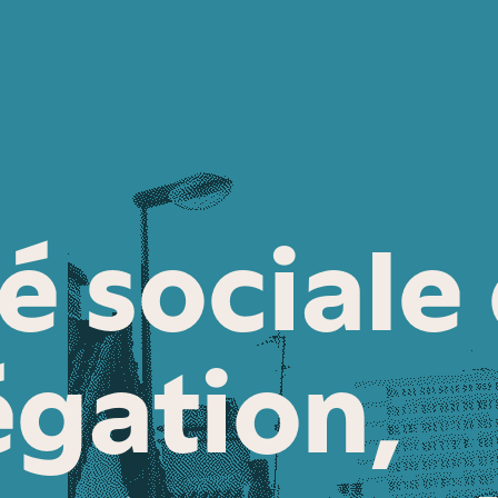
é sociale 
égation,