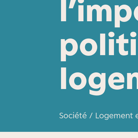
l’imp
polit
loge
Société
/
Logement et