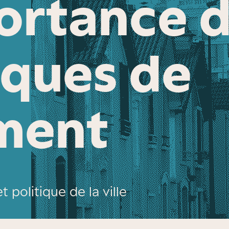
ortance 
iques de
ment
 politique de la ville