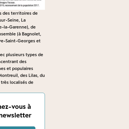
 des territoires de
sur-Seine, La
ve-la-Garenne), de
Ensemble (à Bagnolet,
ve-Saint-Georges et
vec plusieurs types de
ncentrant des
es et populaires
ntreuil, des Lilas, du
très localisés de
ez-vous à
newsletter