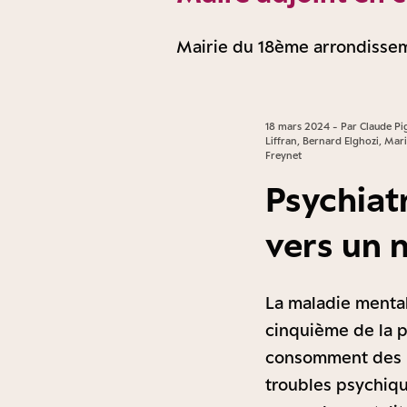
Mairie du 18ème arrondisse
18 mars 2024 - Par Claude Pi
Liffran, Bernard Elghozi, Ma
Freynet
Psychiatr
vers un 
La maladie mental
cinquième de la po
consomment des m
troubles psychiqu