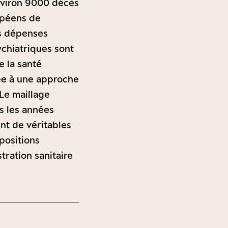
environ 9000 décès
ropéens de
es dépenses
ychiatriques sont
e la santé
née à une approche
 Le maillage
s les années
nt de véritables
opositions
tration sanitaire