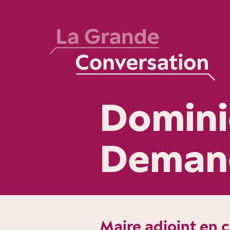
Domin
Deman
Maire adjoint en 