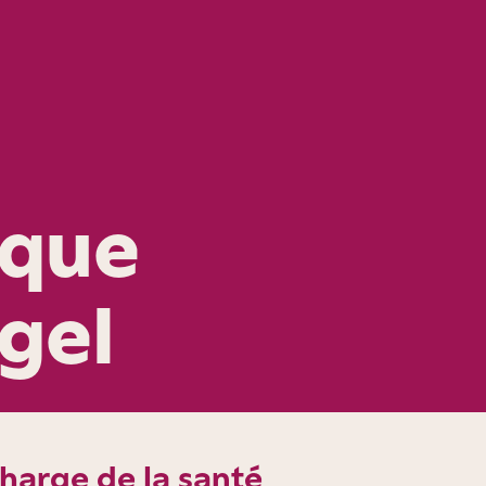
ique
gel
charge de la santé