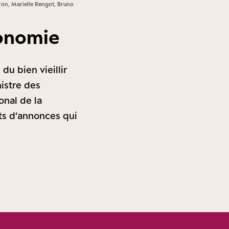
eron, Marielle Rengot, Bruno
tonomie
du bien vieillir
nistre des
onal de la
ets d’annonces qui