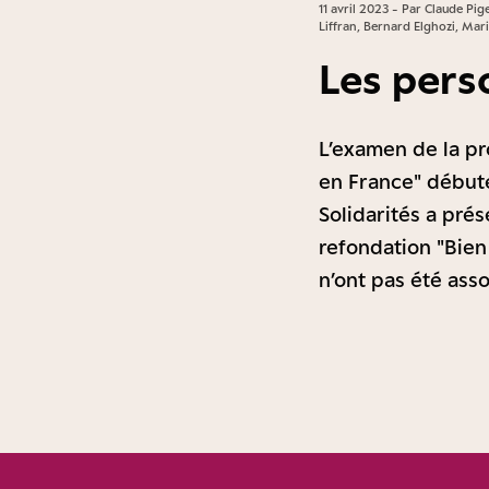
11 avril 2023 - Par Claude Pi
Liffran, Bernard Elghozi, Ma
Les pers
L’examen de la pro
en France" débute 
Solidarités a prés
refondation "Bien 
n’ont pas été ass