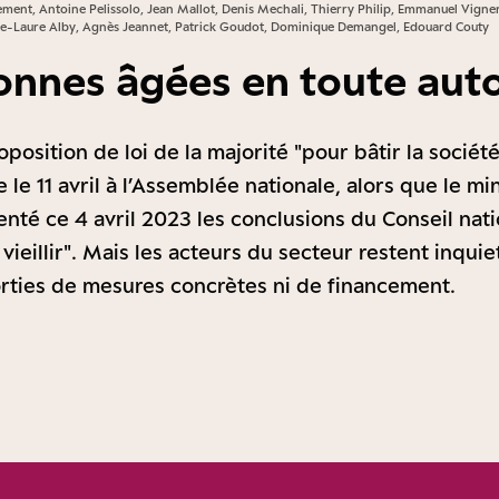
gement, Antoine Pelissolo, Jean Mallot, Denis Mechali, Thierry Philip, Emmanuel Vign
rie-Laure Alby, Agnès Jeannet, Patrick Goudot, Dominique Demangel, Edouard Couty
onnes âgées en toute au
position de loi de la majorité "pour bâtir la société 
le 11 avril à l’Assemblée nationale, alors que le mi
enté ce 4 avril 2023 les conclusions du Conseil nati
vieillir". Mais les acteurs du secteur restent inqui
orties de mesures concrètes ni de financement.