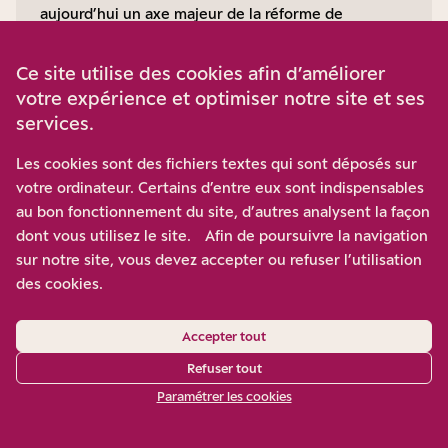
aujourd’hui un axe majeur de la réforme de
l’organisation des soins, dont Terra Nova a déjà
souligné l’urgence
ici
.
Ce site utilise des cookies afin d’améliorer
Alors que le ministère de la santé ambitionnait de
votre expérience et optimiser notre site et ses
former 5.000 professionnels avant 2024, la
Cour
services.
des comptes a rendu un audit flash de cette
politique en juillet 2023 dont le constat est sévère
:
Les cookies sont des fichiers textes qui sont déposés sur
on comptait 581 infirmières en pratique avancée
votre ordinateur. Certains d’entre eux sont indispensables
nouvellement diplômées en 2021 et environ 1.400
au bon fonctionnement du site, d’autres analysent la façon
en formation.
dont vous utilisez le site. Afin de poursuivre la navigation
La France souffre donc aujourd’hui d’un évident
sur notre site, vous devez accepter ou refuser l’utilisation
retard dans la promotion du métier d’infirmier-ère
des cookies.
de pratique avancée (IPA), alors que les IPA ou leur
équivalent sont en place dans de nombreux pays
Accepter tout
pionniers comme les États-Unis et le Canada depuis
Refuser tout
les années 1960 avec les « infirmières praticiennes
Paramétrer les cookies
».
La Cour des comptes retient que des « obstacles
puissants » tendent à mettre en échec cette