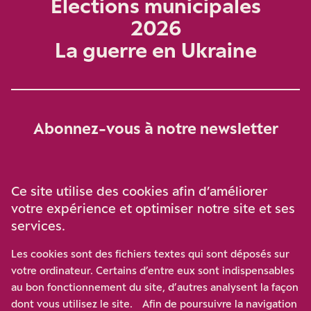
Élections municipales
2026
La guerre en Ukraine
Abonnez-vous à notre newsletter
Je m‘abonne
Ce site utilise des cookies afin d’améliorer
votre expérience et optimiser notre site et ses
services.
Soutenez-nous
Les cookies sont des fichiers textes qui sont déposés sur
votre ordinateur. Certains d’entre eux sont indispensables
Participez à notre effort pour conforter la démocratie en
au bon fonctionnement du site, d’autres analysent la façon
luttant contre l’ascension aux extrêmes, et la
dont vous utilisez le site. Afin de poursuivre la navigation
disqualification de l’adversaire, en promouvant la