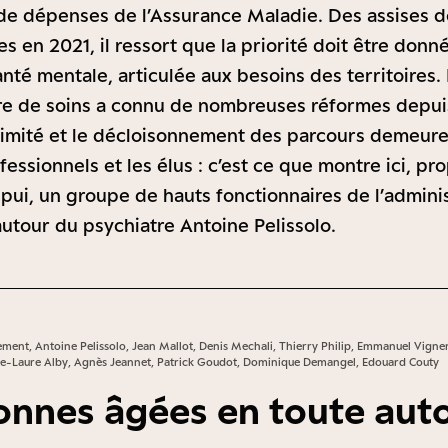
de dépenses de l’Assurance Maladie. Des assises d
s en 2021, il ressort que la priorité doit être don
anté mentale, articulée aux besoins des territoires.
offre de soins a connu de nombreuses réformes depui
ximité et le décloisonnement des parcours demeure
fessionnels et les élus : c’est ce que montre ici, pr
ppui, un groupe de hauts fonctionnaires de l’adminis
autour du psychiatre Antoine Pelissolo.
gement, Antoine Pelissolo, Jean Mallot, Denis Mechali, Thierry Philip, Emmanuel Vign
rie-Laure Alby, Agnès Jeannet, Patrick Goudot, Dominique Demangel, Edouard Couty
onnes âgées en toute au