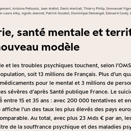
gement, Antoine Pelissolo, Jean Mallot, Denis Mechali, Thierry Philip, Emmanuel Vign
rie-Laure Alby, Agnès Jeannet, Patrick Goudot, Dominique Demangel, Edouard Couty, E
ie, santé mentale et territ
nouveau modèle
e et les troubles psychiques touchent, selon l’OMS,
pulation, soit 13 millions de Français. Plus d’un qu
édicaments pour le mental et 3 millions de perso
es sévères d’après Santé publique France. Le suici
é́ entre 15 et 35 ans : avec 200 000 tentatives et 
e affiche l’un des taux les plus élevés des pays eu
mparable. Au total, avec plus 23 Mds € par an, l
tre de la souffrance psychique et des maladies ps