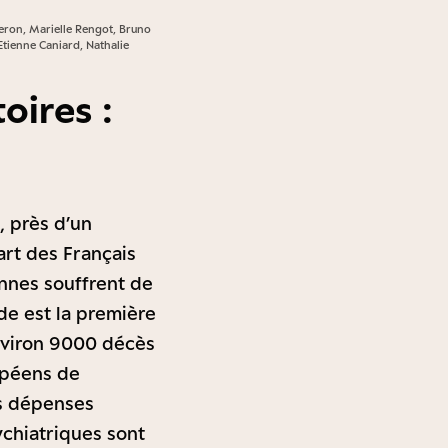
eron, Marielle Rengot, Bruno
tienne Caniard, Nathalie
oires :
 près d’un
art des Français
nnes souffrent de
de est la première
environ 9000 décès
ropéens de
es dépenses
ychiatriques sont