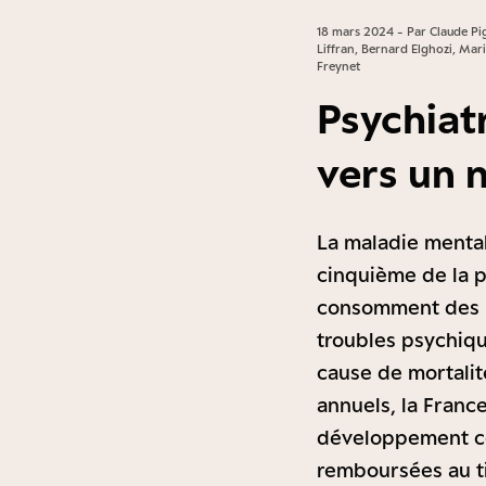
18 mars 2024 - Par Claude Pi
Liffran, Bernard Elghozi, Ma
Freynet
Psychiatr
vers un 
La maladie mental
cinquième de la po
consomment des m
troubles psychiqu
cause de mortalit
annuels, la Franc
développement co
remboursées au ti