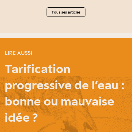
Tous ses articles
LIRE AUSSI
Tarification
progressive de l’eau :
bonne ou mauvaise
idée ?