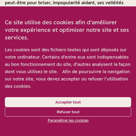
peut-être pour briser, impopularité aidant, ses velléités
politiques. On doute que cela aille bien loin si l’on doit
respecter la promesse électorale de ne pas toucher aux
Ce site utilise des cookies afin d’améliorer
dépenses sociales.
votre expérience et optimiser notre site et ses
En réalité, il est aisé de réduire le déficit public si l’on agit
services.
du côté des impôts. Les États-Unis sont riches et les
impôts y restent très faibles (29% du PIB en moyenne
Les cookies sont des fichiers textes qui sont déposés sur
contre 43% pour la France) de sorte qu’un relatif effort
votre ordinateur. Certains d’entre eux sont indispensables
fiscal peut rétablir les choses. À preuve, Clinton l’a fait lors
au bon fonctionnement du site, d’autres analysent la façon
de son double mandat : le solde public était passé de –
dont vous utilisez le site. Afin de poursuivre la navigation
4,5% à +2,3% du PIB entre 1993 et 2000, même si cet
sur notre site, vous devez accepter ou refuser l’utilisation
effort n’a pas été sans un dommage social qui a coûté cher
des cookies.
8
électoralement au Parti démocrate
. Aujourd’hui, Trump
entend le faire par une hausse forte et généralisée des
Accepter tout
droits de douane.
Refuser tout
La saga des droits de douane
De fait, l’annonce faite lors du « Libération Day » du début
Paramétrer les cookies
avril a surpris par son ampleur : 10% de droits de douane
de base, sauf mise en place de droits dits « réciproques »