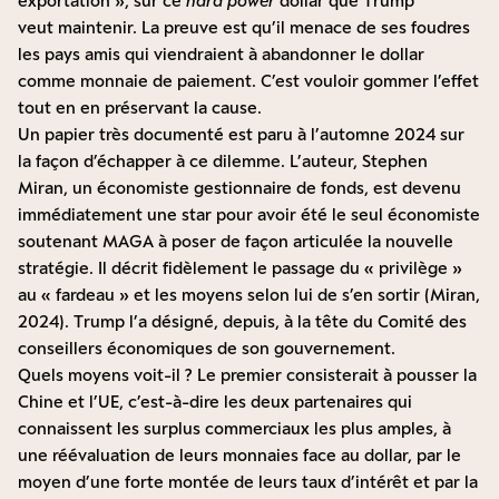
exportation », sur ce
hard power
dollar que Trump
veut maintenir. La preuve est qu’il menace de ses foudres
les pays amis qui viendraient à abandonner le dollar
comme monnaie de paiement. C’est vouloir gommer l’effet
tout en en préservant la cause.
Un papier très documenté est paru à l’automne 2024 sur
la façon d’échapper à ce dilemme. L’auteur, Stephen
Miran, un économiste gestionnaire de fonds, est devenu
immédiatement une star pour avoir été le seul économiste
soutenant MAGA à poser de façon articulée la nouvelle
stratégie. Il décrit fidèlement le passage du « privilège »
au « fardeau » et les moyens selon lui de s’en sortir (Miran,
2024). Trump l’a désigné, depuis, à la tête du Comité des
conseillers économiques de son gouvernement.
Quels moyens voit-il ? Le premier consisterait à pousser la
Chine et l’UE, c’est-à-dire les deux partenaires qui
connaissent les surplus commerciaux les plus amples, à
une réévaluation de leurs monnaies face au dollar, par le
moyen d’une forte montée de leurs taux d’intérêt et par la