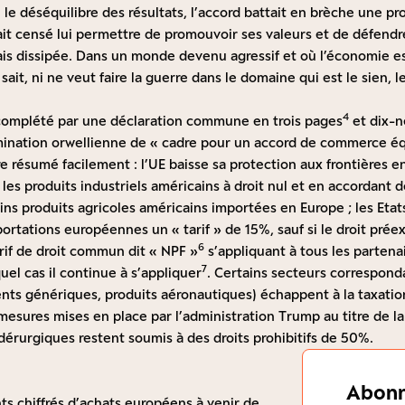
le déséquilibre des résultats, l’accord battait en brèche une pr
it censé lui permettre de promouvoir ses valeurs et de défendre
s dissipée. Dans un monde devenu agressif et où l’économie est
 sait, ni ne veut faire la guerre dans le domaine qui est le sien,
4
t complété par une déclaration commune en trois pages
et dix-n
ination orwellienne de « cadre pour un accord de commerce équi
e résumé facilement : l’UE baisse sa protection aux frontières e
les produits industriels américains à droit nul et en accordant 
ains produits agricoles américains importées en Europe ; les Etat
ortations européennes un « tarif » de 15%, sauf si le droit prée
6
if de droit commun dit « NPF »
s’appliquant à tous les partena
7
uel cas il continue à s’appliquer
. Certains secteurs corresponda
ts génériques, produits aéronautiques) échappent à la taxation.
 mesures mises en place par l’administration Trump au titre de la
dérurgiques restent soumis à des droits prohibitifs de 50%.
Abonn
ts chiffrés d’achats européens à venir de