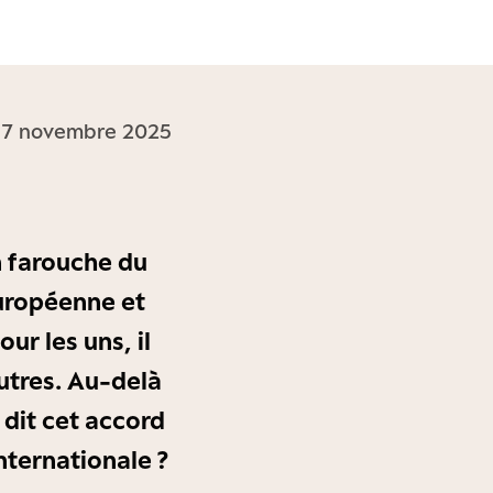
e 7 novembre 2025
on farouche du
européenne et
ur les uns, il
utres. Au-delà
dit cet accord
nternationale ?