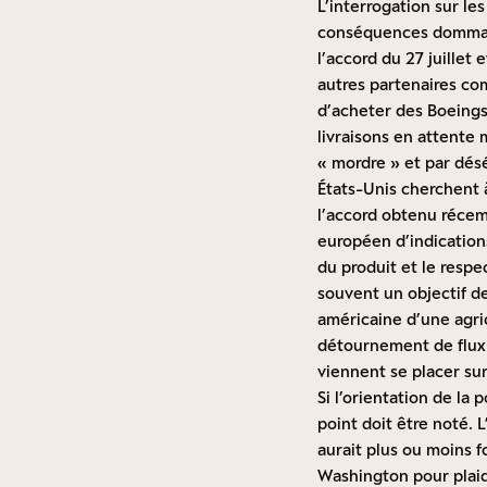
L’interrogation sur le
conséquences dommagea
l’accord du 27 juillet 
autres partenaires c
d’acheter des Boeing
livraisons en attente 
« mordre » et par dés
États-Unis cherchent 
l’accord obtenu récemm
européen d’indications
du produit et le respe
souvent un objectif d
américaine d’une agri
détournement de flux 
viennent se placer su
Si l’orientation de la 
point doit être noté. 
aurait plus ou moins f
Washington pour plaide