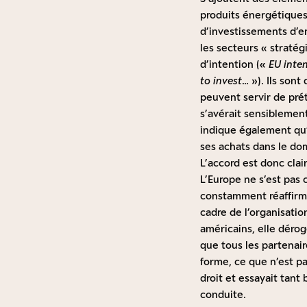
produits énergétique
d’investissements d’e
les secteurs « stratég
d’intention («
EU inte
to invest
… »). Ils son
peuvent servir de préte
s’avérait sensiblement
indique également qu’e
ses achats dans le do
L’accord est donc clai
L’Europe ne s’est pas 
constamment réaffirmé,
cadre de l’organisati
américains, elle dérog
que tous les partenair
forme, ce que n’est pa
droit et essayait tant
conduite.