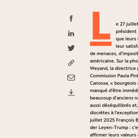
L
e 27 juill
président
que leurs 
leur satis
de menaces, d’impositi
américaine. Sur la ph
Weyand, la directric
Commission Paula Pinh
Canossa, « bourgeois d
manqué d’être immédia
beaucoup d’anciens né
aussi déséquilibrés et
discrètes à l’excepti
juillet 2025 François
der Leyen-Trump : c’e
affirmer leurs valeurs 