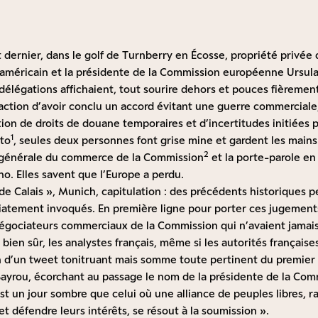
et dernier, dans le golf de Turnberry en Écosse, propriété privé
 américain et la présidente de la Commission européenne Ursula
délégations affichaient, tout sourire dehors et pouces fièrement 
faction d’avoir conclu un accord évitant une guerre commerciale
on de droits de douane temporaires et d’incertitudes initiées pa
1
oto
, seules deux personnes font grise mine et gardent les mains
2
e générale du commerce de la Commission
et la porte-parole en 
o. Elles savent que l’Europe a perdu.
e Calais », Munich, capitulation : des précédents historiques p
tement invoqués. En première ligne pour porter ces jugements 
gociateurs commerciaux de la Commission qui n’avaient jamais
, bien sûr, les analystes français, même si les autorités français
on d’un tweet tonitruant mais somme toute pertinent du premier
 Bayrou, écorchant au passage le nom de la présidente de la Com
st un jour sombre que celui où une alliance de peuples libres, 
et défendre leurs intérêts, se résout à la soumission ».