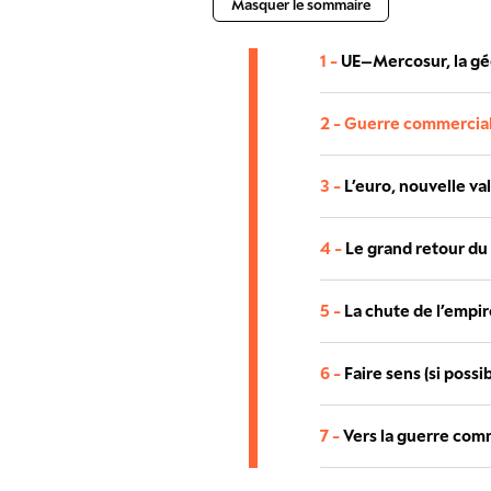
Masquer le sommaire
1 -
UE–Mercosur, la géo
2 -
Guerre commerciale
3 -
L’euro, nouvelle va
4 -
Le grand retour du
5 -
La chute de l’empi
6 -
Faire sens (si poss
7 -
Vers la guerre com