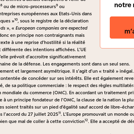
notre 
8
9
s
ou de micro-processeurs
ou
ntreprises européennes aux Etats-Unis dans
10
iques »
, sous le registre de la déclaration
nds
», «
European companies are expected
m‘
t donc en principe non contraignants mais
xte à une reprise d’hostilité si la réalité
 différente des intentions affichées. L’UE
lle prévoit d’accroitre significativement
maine de la défense. Les engagements sont dans un seul sens.
rement et largement asymétrique. Il s’agit d’un « traité » inégal.
contentée de concéder sur ses intérêts. Elle est également reven
 de sa politique commerciale : le respect des règles multilatéra
on mondiale du commerce (OMC). En accordant un traitement priv
e à un principe fondateur de l’OMC, la clause de la nation la plu
es soient traités sur un pied d’égalité sauf accord de libre-éc
11
s l’accord du 27 juillet 2025
. L’Europe promouvait un monde ou
12
 bien que mal de coller à cette conviction
. Elle a accepté de dé