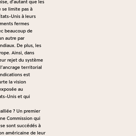
mise, d’autant que les
se limite pas à
États-Unis à leurs
ements fermes
vec beaucoup de
un autre par
ndiaux. De plus, les
ope. Ainsi, dans
leur rejet du système
’ancrage territorial
indications est
rte la vision
 exposée au
ts-Unis et qui
ralliée ? Un premier
d’une Commission qui
s se sont succédés à
ion américaine de leur