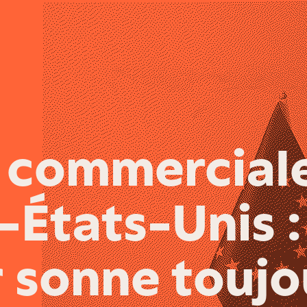
 commercial
États-Unis :
r sonne toujo