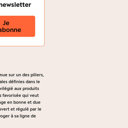
newsletter
Je
abonne
ue sur un des piliers,
les définies dans le
ilégié aux produits
s favorisée qui veut
hange en bonne et due
vert et régulé par le
roger à sa ligne de