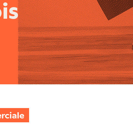
is
rciale