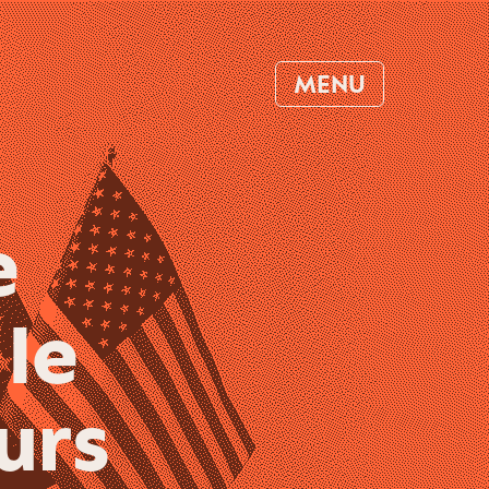
MENU
e
 le
urs