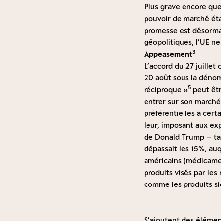
Plus grave encore que 
pouvoir de marché éta
promesse est désormai
géopolitiques, l’UE ne
3
Appeasement
L’accord du 27 juille
20 août sous la dénom
5
réciproque »
peut êtr
entrer sur son marché 
préférentielles à cert
leur, imposant aux exp
de Donald Trump – tar
dépassait les 15%, auq
américains (médicamen
produits visés par les
comme les produits si
S’ajoutent des élémen