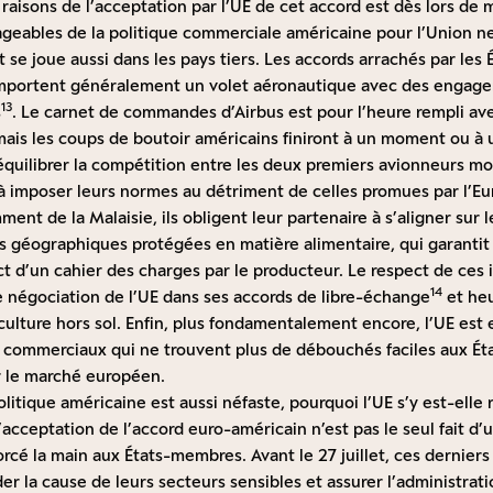
s raisons de l’acceptation par l’UE de cet accord est dès lors de 
bles de la politique commerciale américaine pour l’Union ne 
et se joue aussi dans les pays tiers. Les accords arrachés par les 
omportent généralement un volet aéronautique avec des engag
13
s
. Le carnet de commandes d’Airbus est pour l’heure rempli a
mais les coups de boutoir américains finiront à un moment ou à 
équilibrer la compétition entre les deux premiers avionneurs mo
à imposer leurs normes au détriment de celles promues par l’Eur
ent de la Malaisie, ils obligent leur partenaire à s’aligner sur 
 géographiques protégées en matière alimentaire, qui garantit l
ct d’un cahier des charges par le producteur. Le respect de ces 
14
e négociation de l’UE dans ses accords de libre-échange
et heu
culture hors sol. Enfin, plus fondamentalement encore, l’UE est
commerciaux qui ne trouvent plus de débouchés faciles aux Éta
r le marché européen.
politique américaine est aussi néfaste, pourquoi l’UE s’y est-elle 
L’acceptation de l’accord euro-américain n’est pas le seul fait 
orcé la main aux États-membres. Avant le 27 juillet, ces dernier
r la cause de leurs secteurs sensibles et assurer l’administrat