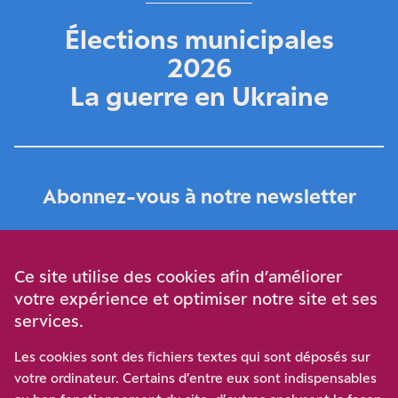
Élections municipales
2026
La guerre en Ukraine
Abonnez-vous à notre newsletter
Je m‘abonne
Ce site utilise des cookies afin d’améliorer
votre expérience et optimiser notre site et ses
services.
Soutenez-nous
Les cookies sont des fichiers textes qui sont déposés sur
votre ordinateur. Certains d’entre eux sont indispensables
Participez à notre effort pour conforter la démocratie en