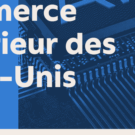
erce
ieur des
-Unis