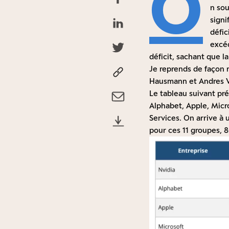
O
n sou
signi
défic
excéd
déficit, sachant que l
Je reprends de façon 
Hausmann et Andres V
Le tableau suivant prés
Alphabet, Apple, Micr
Services. On arrive à 
pour ces 11 groupes, 