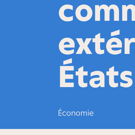
comm
extér
États
Économie