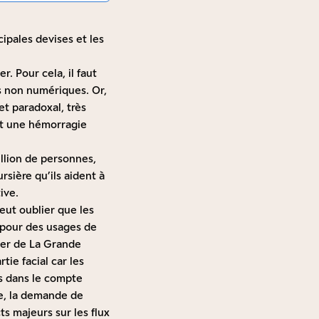
ipales devises et les
. Pour cela, il faut
es non numériques. Or,
et paradoxal, très
nt une hémorragie
illion de personnes,
rsière qu’ils aident à
ive.
peut oublier que les
e pour des usages de
ier de La Grande
tie facial car les
as dans le compte
re, la demande de
ts majeurs sur les flux