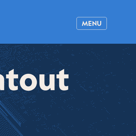
MENU
atout