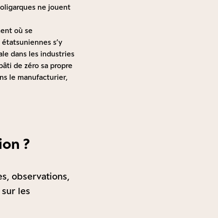
-oligarques ne jouent
ment où se
s étatsuniennes s’y
ale dans les industries
bâti de zéro sa propre
ns le manufacturier,
ion ?
es, observations,
 sur les