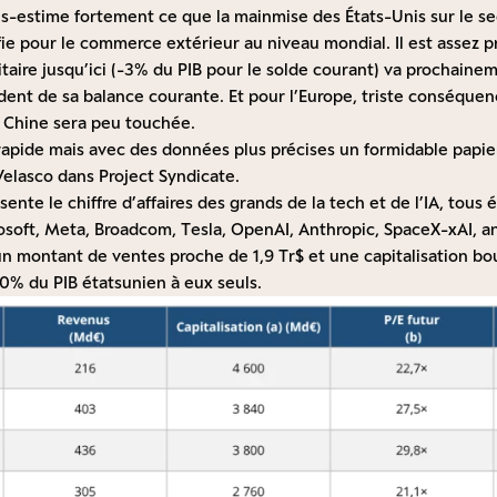
s-estime fortement ce que la mainmise des États-Unis sur le se
fie pour le commerce extérieur au niveau mondial. Il est assez 
itaire jusqu’ici (-3% du PIB pour le solde courant) va prochaine
ent de sa balance courante. Et pour l’Europe, triste conséquen
a Chine sera peu touchée.
rapide mais avec des données plus précises un
formidable papie
elasco dans Project Syndicate.
ente le chiffre d’affaires des grands de la tech et de l’IA, tous é
osoft, Meta, Broadcom, Tesla, OpenAI, Anthropic, SpaceX-xAI,
un montant de ventes proche de 1,9 Tr$ et une capitalisation bou
80% du PIB étatsunien à eux seuls.