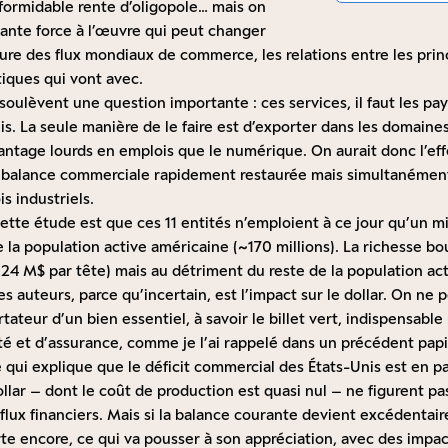
 formidable rente d’oligopole… mais on
sante force à l’œuvre qui peut changer
ure des flux mondiaux de commerce, les relations entre les princ
tiques qui vont avec.
ulèvent une question importante : ces services, il faut les payer
is. La seule manière de le faire est d’exporter dans les domain
antage lourds en emplois que le numérique. On aurait donc l’eff
la balance commerciale rapidement restaurée mais simultanéme
s industriels.
e cette étude est que ces 11 entités n’emploient à ce jour qu’un m
 la population active américaine (~170 millions). La richesse bou
(24 M$ par tête) mais au détriment du reste de la population act
es auteurs, parce qu’incertain, est l’impact sur le dollar. On ne 
rtateur d’un bien essentiel, à savoir le billet vert, indispensabl
ité et d’assurance,
comme je l’ai rappelé dans un précédent pap
e qui explique que le déficit commercial des États-Unis est en par
llar – dont le coût de production est quasi nul – ne figurent p
flux financiers. Mais si la balance courante devient excédentai
orte encore, ce qui va pousser à son appréciation, avec des impac