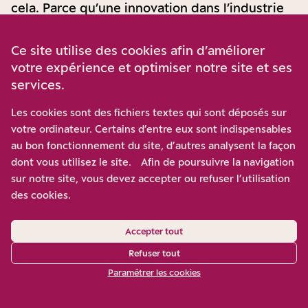
cela. Parce qu’une innovation dans l’industrie
repose sur une interaction continue entre la
recherche-développement et la production. La
Ce site utilise des cookies afin d’améliorer
votre expérience et optimiser notre site et ses
magie de l’industrie est de transformer la
services.
matière. Vous pouvez inventer des choses si
vous ne savez pas transformer la matière
Les cookies sont des fichiers textes qui sont déposés sur
votre ordinateur. Certains d’entre eux sont indispensables
correctement, vous n’arriverez à rien. Il faut
au bon fonctionnement du site, d’autres analysent la façon
une interaction continue entre la conception et
dont vous utilisez le site. Afin de poursuivre la navigation
la réalisation. Quand vous mettez cette
sur notre site, vous devez accepter ou refuser l’utilisation
interaction dans deux environnements
des cookies.
culturels, linguistiques, réglementaires,
Accepter tout
différents et qu’il y a 10 000 kilomètres de
Refuser tout
distance entre les deux, ça ne marche pas.
Paramétrer les cookies
JEAN-LOUIS MISSIKA
Mais en Chine, il n’y a pas que la