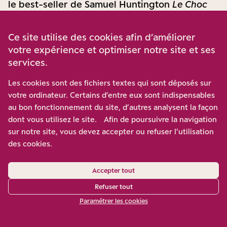
le best-seller de Samuel Huntington
Le Choc
des civilisations
une reprise de la théorie
schmittienne des « Grands espaces » : il n’est
Ce site utilise des cookies afin d’améliorer
pas nécessaire d’avoir lu Schmitt pour avoir
votre expérience et optimiser notre site et ses
services.
été exposé à cette théorie. Et là encore, la
théorie percole à gauche : lorsque ceux qui se
Les cookies sont des fichiers textes qui sont déposés sur
proclament anti-impérialistes apportent leur
votre ordinateur. Certains d’entre eux sont indispensables
au bon fonctionnement du site, d’autres analysent la façon
soutien à Poutine contre l’Ukraine, ou au
dont vous utilisez le site. Afin de poursuivre la navigation
régime théocratique iranien contre sa propre
sur notre site, vous devez accepter ou refuser l’utilisation
population — comme on a pu le voir dans la
des cookies.
nébuleuse qui a pour vitrine l’émission en ligne
Paroles d’Honneur
—, ils montrent que leurs
Accepter tout
engagements politiques s’inscrivent dans une
Refuser tout
politique des grands espaces et non dans une
Paramétrer les cookies
défense des droits à l’autodétermination
[11]
.