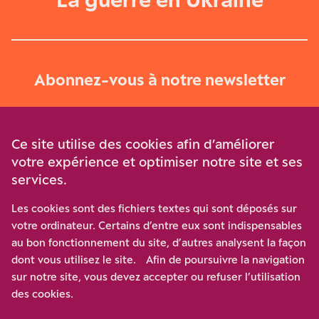
Abonnez-vous à notre newsletter
Je m‘abonne
Ce site utilise des cookies afin d’améliorer
votre expérience et optimiser notre site et ses
services.
Soutenez-nous
Les cookies sont des fichiers textes qui sont déposés sur
votre ordinateur. Certains d’entre eux sont indispensables
Participez à notre effort pour conforter la démocratie en
au bon fonctionnement du site, d’autres analysent la façon
luttant contre l’ascension aux extrêmes, et la
dont vous utilisez le site. Afin de poursuivre la navigation
disqualification de l’adversaire, en promouvant la
sur notre site, vous devez accepter ou refuser l’utilisation
confrontation des idées et des opinions.
des cookies.
Nous soutenir