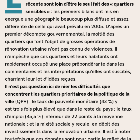
récente sont loin d’être le seul fait des « quartiers
sensibles »
: les premiers bilans ont mis en
exergue une géographie beaucoup plus diffuse et assez
différente de celle qui avait prévalu en 2005. D’après un
premier
décompte gouvernemental
, la moitié des
quartiers qui font l’objet de grosses opérations de
rénovation urbaine n’ont pas connu de violences. Il
n’empêche que ces quartiers et leurs habitants ont
rapidement occupé une place prépondérante dans les
commentaires et les interprétations qu’elles ont suscités,
charriant leur lot d’idées reçues.
Il n’est pas question ici de nier les difficultés
que
concentrent les quartiers prioritaires
de la politique de la
ville
(QPV) : le taux de pauvreté monétaire (43 %) y
est
trois fois plus élevé
que dans le reste du pays ; le taux
d’emploi (
45,5 %
) inférieur de 22 points à la moyenne
nationale ; et la mixité sociale y
recule
, en dépit des
investissements dans la rénovation urbaine. Il est à noter
toutefois que ces données sont pour partie le reflet de la