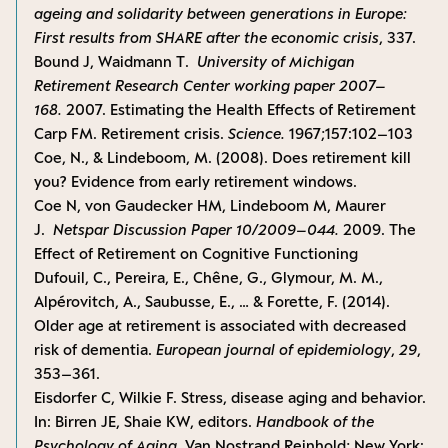
ageing and solidarity between generations in Europe:
First results from SHARE after the economic crisis
, 337.
Bound J, Waidmann T.
University of Michigan
Retirement Research Center working paper 2007–
168.
2007. Estimating the Health Effects of Retirement
Carp FM. Retirement crisis.
Science.
1967;157:102–103
Coe, N., & Lindeboom, M. (2008). Does retirement kill
you? Evidence from early retirement windows.
Coe N, von Gaudecker HM, Lindeboom M, Maurer
J.
Netspar Discussion Paper 10/2009–044.
2009. The
Effect of Retirement on Cognitive Functioning
Dufouil, C., Pereira, E., Chêne, G., Glymour, M. M.,
Alpérovitch, A., Saubusse, E., … & Forette, F. (2014).
Older age at retirement is associated with decreased
risk of dementia.
European journal of epidemiology
,
29
,
353–361.
Eisdorfer C, Wilkie F. Stress, disease aging and behavior.
In: Birren JE, Shaie KW, editors.
Handbook of the
Psychology of Aging.
Van Nostrand Reinhold; New York: