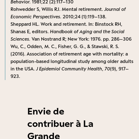
Behavior.
1981;22 (2):117–130
Rohwedder S, Willis RJ. Mental retirement.
Journal of
Economic Perspectives.
2010;24 (1):119–138.
Sheppard HL. Work and retirement. In: Binstock RH,
Shanas E, editors.
Handbook of Aging and the Social
Sciences.
Van Nostrand R; New York: 1976. pp. 286–306
Wu, C., Odden, M. C., Fisher, G. G., & Stawski, R. S.
(2016). Association of retirement age with mortality: a
population-based longitudinal study among older adults
in the USA.
J Epidemiol Community Health
,
70
(9), 917–
923.
Envie de
contribuer à La
Grande