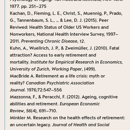
1977. pp. 251–275
Kachan, D., Fleming, L. E., Christ, S., Muennig, P., Prado,
G., Tannenbaum, S. L., … & Lee, D. J. (2015). Peer
Reviwed: Health Status of Older US Workers and
Nonworkers, National Health Interview Survey, 1997–
2011.
Preventing Chronic Disease
,
12
.
Kuhn, A., Wuellrich, J. P., & Zweimüller, J. (2010). Fatal
attraction? Access to early retirement and
mortality.
Institute for Empirical Research in Economics,
University of Zurich, Working Paper
, (499).
MacBride A. Retirement as a life crisis: myth or
reality?
Canadian Psychiatric Association
Journal.
1976;72:547–556
Mazzonna, F., & Peracchi, F. (2012). Ageing, cognitive
abilities and retirement.
European Economic
Review
,
56
(4), 691–710.
Minkler M. Research on the health effects of retirement:
an uncertain legacy.
Journal of Health and Social