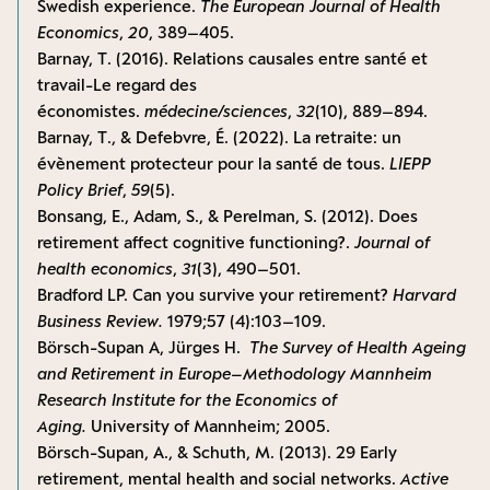
Swedish experience.
The European Journal of Health
Economics
,
20
, 389–405.
Barnay, T. (2016). Relations causales entre santé et
travail-Le regard des
économistes.
médecine/sciences
,
32
(10), 889–894.
Barnay, T., & Defebvre, É. (2022). La retraite: un
évènement protecteur pour la santé de tous.
LIEPP
Policy Brief
,
59
(5).
Bonsang, E., Adam, S., & Perelman, S. (2012). Does
retirement affect cognitive functioning?.
Journal of
health economics
,
31
(3), 490–501.
Bradford LP. Can you survive your retirement?
Harvard
Business Review.
1979;57 (4):103–109.
Börsch-Supan A, Jürges H.
The Survey of Health Ageing
and Retirement in Europe–Methodology Mannheim
Research Institute for the Economics of
Aging.
University of Mannheim; 2005.
Börsch-Supan, A., & Schuth, M. (2013). 29 Early
retirement, mental health and social networks.
Active