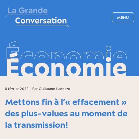
MENU
É
c
o
n
o
m
i
e
Économie
8 février 2022 - Par Guillaume Hannezo
Mettons fin à l’« effacement »
des plus-values au moment de
la transmission !