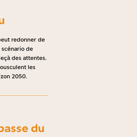
u
 peut redonner de
e scénario de
deçà des attentes.
bousculent les
rizon 2050.
mpasse du