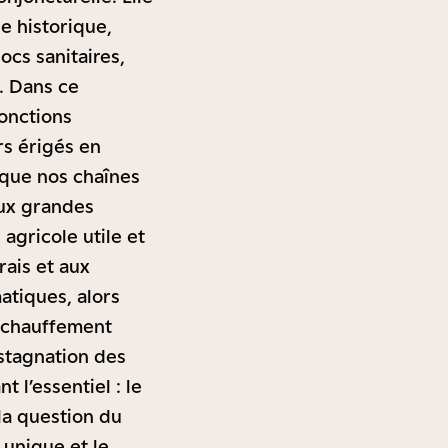
e historique,
ocs sanitaires,
. Dans ce
jonctions
rs érigés en
 que nos chaînes
ux grandes
agricole utile et
ais et aux
atiques, alors
réchauffement
 stagnation des
 l’essentiel : le
la question du
 unique et le