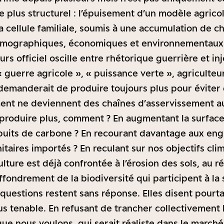
e plus structurel : l’épuisement d’un modèle agricol
a cellule familiale, soumis à une accumulation de ch
émographiques, économiques et environnementaux
urs officiel oscille entre rhétorique guerrière et in
« guerre agricole », « puissance verte », agriculteu
n demanderait de produire toujours plus pour éviter
ent ne deviennent des chaînes d’asservissement a
produire plus, comment ? En augmentant la surface 
puits de carbone ? En recourant davantage aux engr
taires importés ? En reculant sur nos objectifs clim
lture est déjà confrontée à l’érosion des sols, au 
effondrement de la biodiversité qui participent à la
uestions restent sans réponse. Elles disent pourtant
lus tenable. En refusant de trancher collectivement 
ue nous voulons, qui serait réaliste dans le marché