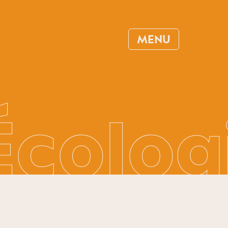
MENU
Écolog