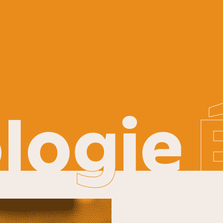
lo
g
ie