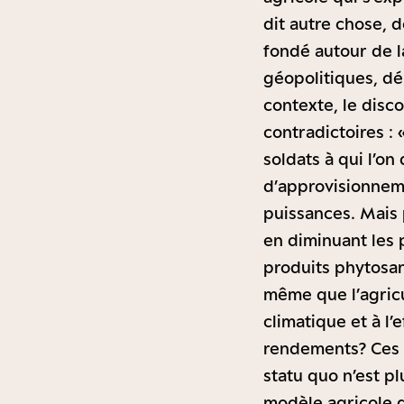
dit autre chose, d
fondé autour de l
géopolitiques, d
contexte, le disco
contradictoires : 
soldats à qui l’o
d’approvisionnem
puissances. Mais 
en diminuant les 
produits phytosani
même que l’agricu
climatique et à l’
rendements? Ces q
statu quo n’est p
modèle agricole q