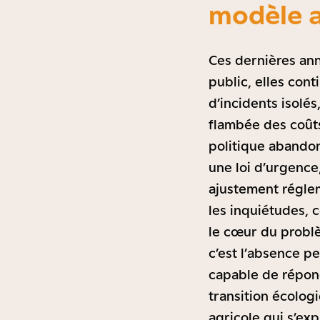
modèle a
Ces dernières ann
public, elles con
d’incidents isolé
flambée des coûts
politique abandon
une loi d’urgence
ajustement régleme
les inquiétudes, c
le cœur du probl
c’est l’absence pe
capable de répon
transition écolog
agricole qui s’ex