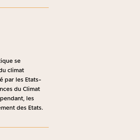
tique se
du climat
é par les Etats-
ences du Climat
ependant, les
ement des Etats.