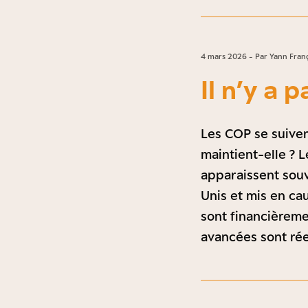
4 mars 2026 - Par Yann Fran
Il n’y a 
Les COP se suiven
maintient-elle ? 
apparaissent souv
Unis et mis en ca
sont financièreme
avancées sont réel