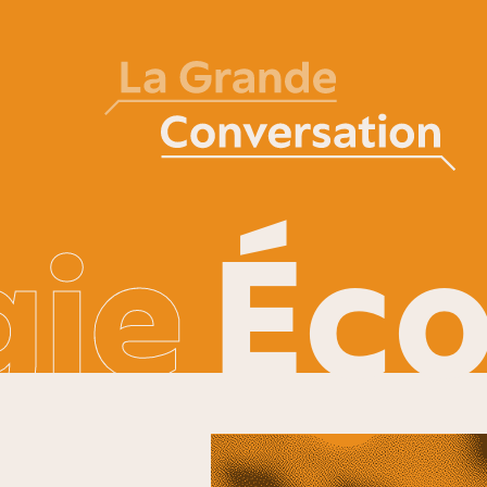
gie
Éco