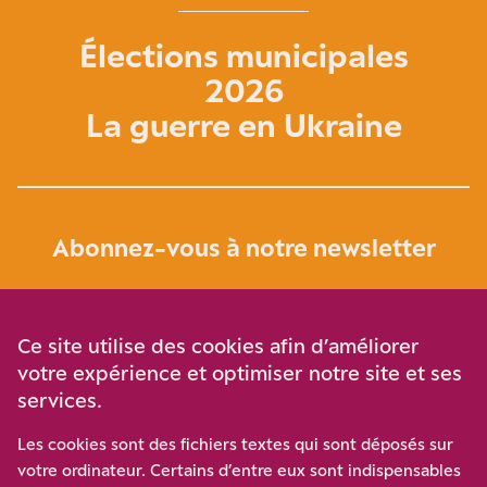
Élections municipales
2026
La guerre en Ukraine
Abonnez-vous à notre newsletter
Je m‘abonne
Ce site utilise des cookies afin d’améliorer
votre expérience et optimiser notre site et ses
services.
Soutenez-nous
Les cookies sont des fichiers textes qui sont déposés sur
votre ordinateur. Certains d’entre eux sont indispensables
Participez à notre effort pour conforter la démocratie en