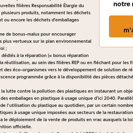
notre 
uvelles filières Responsabilité Élargie du
 plusieurs produits, notamment les déchets
t ou encore les déchets d’emballages
m‘
tème de bonus-malus pour encourager
its plus vertueux sur le plan environnemental
oi ;
 dédiés à la réparation (« bonus réparation
la réutilisation, au sein des filières REP ou en fléchant pour les 
t des éco-organismes vers le développement de solution de ré
lescence programmée grâce à la disponibilité des pièces détachée
e la lutte contre la pollution des plastiques en instaurant un obje
des emballages en plastique à usage unique d’ici 2040. Parallèl
de l’utilisation du plastique au quotidien, par un certain nomb
astiques à usage unique imposées aux secteurs de la restaurati
ia le déploiement de la vente de produits en vrac auxquels la lo
ition officielle.