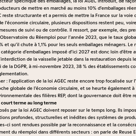
ecteur spécifique des emballages, la loi AGEC introduit, de faço
roducteurs de mettre en marché au moins 10% d’emballages réem
EC reste structurante et a permis de mettre la France sur la voi
 l’économie circulaire, plusieurs dispositions restent peu, voire
 mesures de suivi ou de contrôle. Il ressort, par exemple, des pre
l’Observatoire du Réemploi pour l’année 2023, que le taux globa
% et qu’il chute à 1,1% pour les seuls emballages ménagers. Le 
catégorie d’emballages imposé d’ici 2027 est donc loin d’être a
nterdiction de la vaisselle jetable dans la restauration depuis le
ivi de la DGPR, à mi-novembre 2023, 38 % des établissements co
èglementation.
er : l’application de la loi AGEC reste encore trop focalisée sur 
che globale de l’économie circulaire, et se heurte également à 
ironnementale des filières REP, dont la gouvernance doit être 
u court terme au long terme
és par la loi AGEC doivent reposer sur le temps long. Ils impo
tions profondes, structurelles et inédites des systèmes de prod
s-ci sont rendues possible par la reconnaissance et la consécra
ent du réemploi dans différents secteurs : on parle de Reuse 