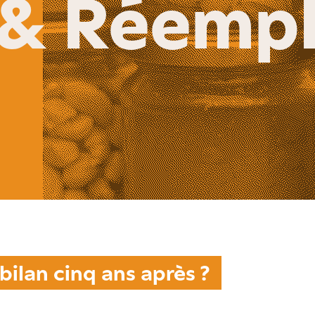
 & Réempl
bilan cinq ans après ?