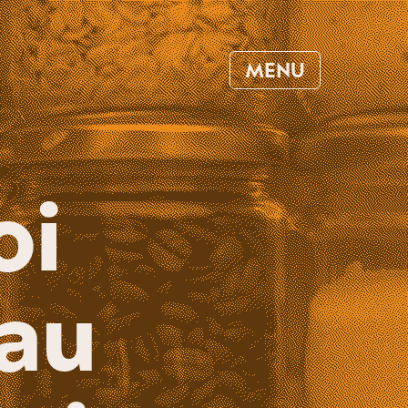
MENU
oi
au