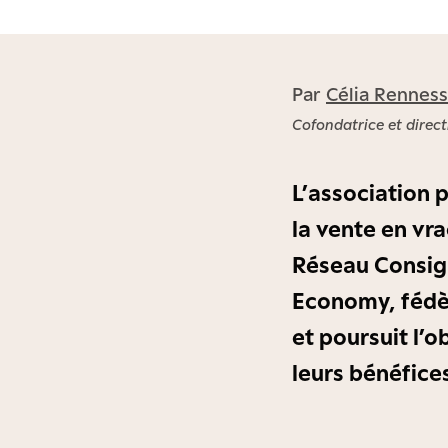
Par
Célia Rennes
Cofondatrice et direc
L’association 
la vente en vr
Réseau Consign
Economy, fédè
et poursuit l’o
leurs bénéfice