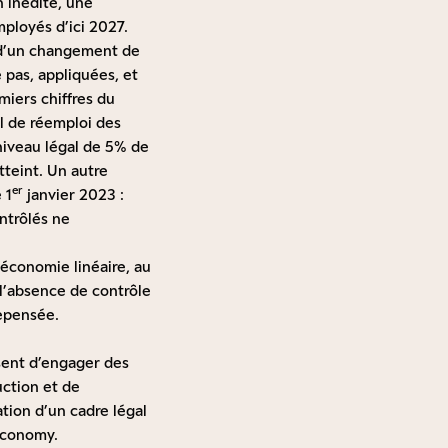
n inédite, une
ployés d’ici 2027.
e d’un changement de
 pas, appliquées, et
miers chiffres du
l de réemploi des
niveau légal de 5% de
tteint. Un autre
er
 1
janvier 2023 :
ntrôlés ne
l’économie linéaire, au
l’absence de contrôle
repensée.
sent d’engager des
uction et de
tion d’un cadre légal
Economy.