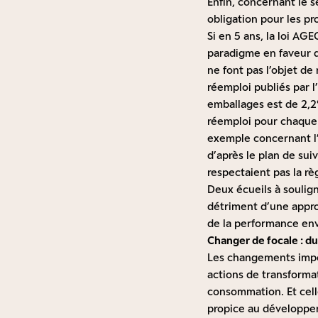
Enfin, concernant le s
obligation pour les p
Si en 5 ans, la loi AG
paradigme en faveur de
ne font pas l’objet de
réemploi publiés par 
emballages est de 2,2
réemploi pour chaque 
exemple concernant l’i
d’après le plan de su
respectaient pas la r
Deux écueils à soulign
détriment d’une appro
de la performance env
Changer de focale : d
Les changements impos
actions de transforma
consommation. Et celle
propice au développem