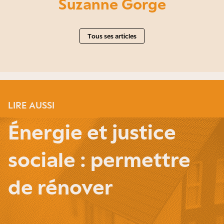
Suzanne Gorge
Tous ses articles
LIRE AUSSI
Énergie et justice
sociale : permettre
de rénover