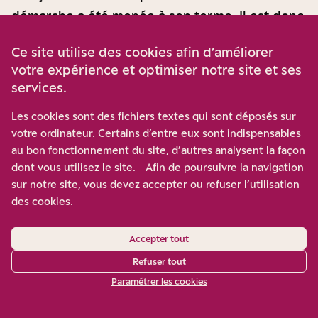
démarche a été menée à son terme. Il est donc
impératif de poursuivre nos efforts pour
Ce site utilise des cookies afin d’améliorer
préserver les avancées obtenues en France,
votre expérience et optimiser notre site et ses
lesquelles méritent d’être adoptées à l’échelon
services.
européen. Je pense notamment aux
Les cookies sont des fichiers textes qui sont déposés sur
méthodologies élaborées par l’ADEME, fruit
votre ordinateur. Certains d’entre eux sont indispensables
d’un travail de plus d’une décennie sur
au bon fonctionnement du site, d’autres analysent la façon
certains indices d’affichage environnemental.
dont vous utilisez le site. Afin de poursuivre la navigation
Cela doit être reconnu. Néanmoins, force est
sur notre site, vous devez accepter ou refuser l’utilisation
des cookies.
de constater que même porté politiquement
au niveau européen, ce travail ne trouve pas
Accepter tout
toujours l’écho escompté.
Refuser tout
LA GRANDE CONVERSATION
Paramétrer les cookies
On observe actuellement un
phénomène de régression écologique