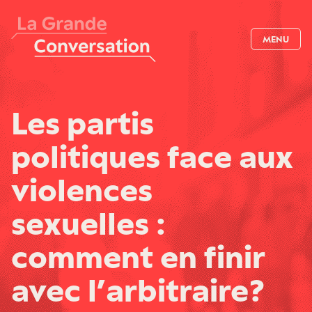
MENU
Les partis
politiques face aux
violences
sexuelles :
comment en finir
avec l’arbitraire ?