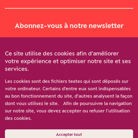
Abonnez-vous à notre newsletter
Je m‘abonne
Ce site utilise des cookies afin d’améliorer
votre expérience et optimiser notre site et ses
services.
Soutenez-nous
Les cookies sont des fichiers textes qui sont déposés sur
votre ordinateur. Certains d’entre eux sont indispensables
Participez à notre effort pour conforter la démocratie en
au bon fonctionnement du site, d’autres analysent la façon
luttant contre l’ascension aux extrêmes, et la
dont vous utilisez le site. Afin de poursuivre la navigation
disqualification de l’adversaire, en promouvant la
sur notre site, vous devez accepter ou refuser l’utilisation
confrontation des idées et des opinions.
des cookies.
Nous soutenir
Accepter tout